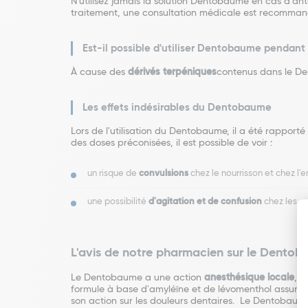
N'utilisez jamais la solution Dentobaume en cas d'an
traitement, une consultation médicale est recomma
Est-il possible d'utiliser Dentobaume pendant 
À cause des
dérivés terpéniques
contenus dans le Den
Les effets indésirables du Dentobaume
Lors de l'utilisation du Dentobaume, il a été rapporté
des doses préconisées, il est possible de voir :
un risque de
convulsions
chez le nourrisson et chez l'e
une possibilité
d'agitation et de confusion
chez les s
L'avis de notre pharmacien sur le Dento
Le Dentobaume a une action
anesthésique locale
, i
formule à base d'amyléïne et de lévomenthol assure u
son action sur les douleurs dentaires. Le Dentobaum