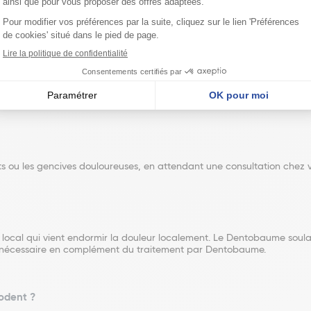
ite
en contact de la gencive ou la dent douloureuse
. L'application pe
aiter la cause. Son utilisation permet d'apporter du confort
en atte
érison. Sans soin, la douleur reviendra.
tobaume
baume.
s ou les gencives douloureuses, en attendant une consultation chez 
local qui vient endormir la douleur localement. Le Dentobaume soula
st nécessaire en complément du traitement par Dentobaume.
lodent ?