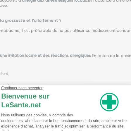
técédents d'
allergie aux anesthésiques locaux
.En l'absence d'amélior
ndée.
la grossesse et l'allaitement ?
tobaume, il est préférable de ne pas utiliser ce médicament pendant 
une irritation locale et des réactions allergiques
.En raison de la pré
nfant,
ujets âgés
baume
l va endormir la douleur. Il s'agit d'une solution gingivale utilisée en ca
ne action anesthésique localement. Il contient également de l'huile 
e est
réservé à l'adulte et l'enfant de plus de 10 ans
. En cas de doule