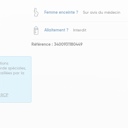
Femme enceinte ?
Sur avis du médecin
Allaitement ?
Interdit
Référence : 3400931180449
tions
rde spéciales,
taillées par la
e RCP