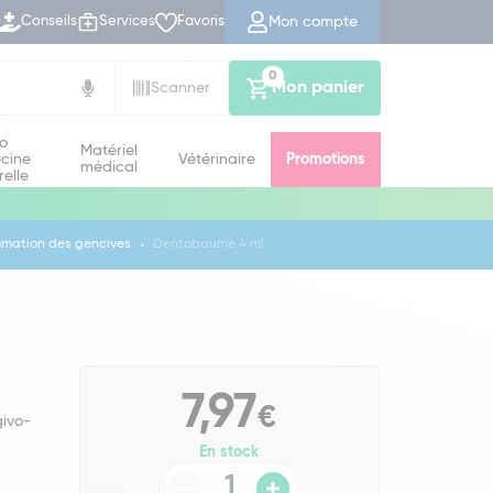
Mon compte
Conseils
Services
Favoris
0
Mon panier
Scanner
io
Matériel
cine
Vétérinaire
Promotions
médical
relle
mmation des gencives
Dentobaume 4 ml
7,97
€
givo-
En stock