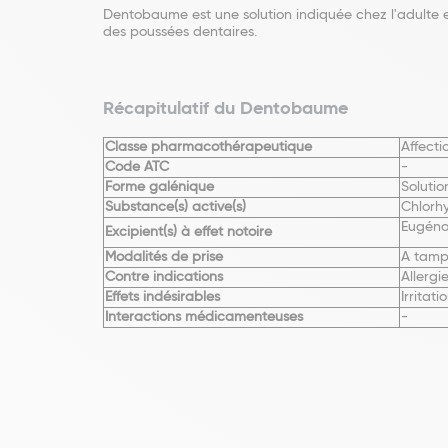
Dentobaume est une solution indiquée chez l'adulte e
des poussées dentaires.
Récapitulatif du Dentobaume
Classe pharmacothérapeutique
Affect
Code ATC
-
Forme galénique
Solutio
Substance(s) active(s)
Chlorh
Eugéno
Excipient(s) à effet notoire
Modalités de prise
A tampo
Contre indications
Allerg
Effets indésirables
Irritati
Interactions médicamenteuses
-