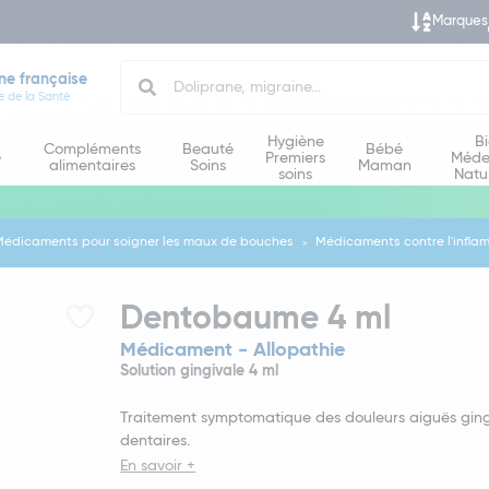
Marques
Search
ne française
e de la Santé
Hygiène
B
Compléments
Beauté
Bébé
e
Premiers
Méde
alimentaires
Soins
Maman
soins
Natu
Médicaments pour soigner les maux de bouches
Médicaments contre l'infla
Dentobaume 4 ml
Médicament - Allopathie
Solution gingivale 4 ml
Traitement symptomatique des douleurs aiguës gin
dentaires.
En savoir +