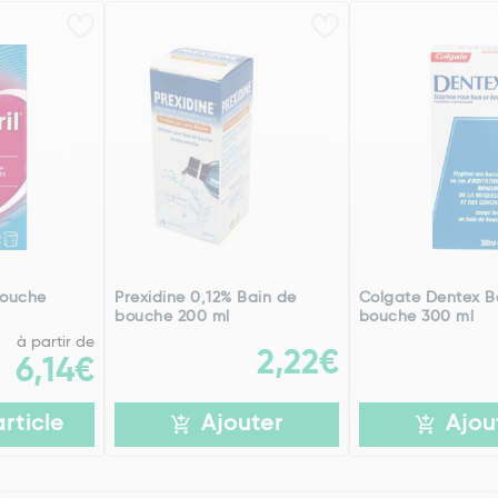
Bouche
Prexidine 0,12% Bain de
Colgate Dentex B
bouche 200 ml
bouche 300 ml
à partir de
2,22€
6,14€
article
Ajouter
Ajou