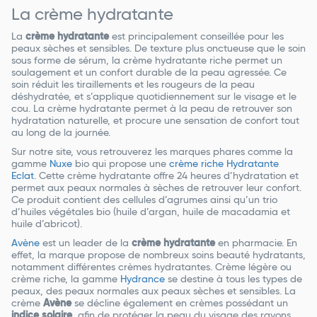
La crème hydratante
La
crème hydratante
est principalement conseillée pour les
peaux sèches et sensibles. De texture plus onctueuse que le soin
sous forme de sérum, la crème hydratante riche permet un
soulagement et un confort durable de la peau agressée. Ce
soin réduit les tiraillements et les rougeurs de la peau
déshydratée, et s’applique quotidiennement sur le visage et le
cou. La crème hydratante permet à la peau de retrouver son
hydratation naturelle, et procure une sensation de confort tout
au long de la journée.
Sur notre site, vous retrouverez les marques phares comme la
gamme
Nuxe
bio qui propose une
crème riche Hydratante
Eclat
. Cette crème hydratante offre 24 heures d’hydratation et
permet aux peaux normales à sèches de retrouver leur confort.
Ce produit contient des cellules d’agrumes ainsi qu’un trio
d’huiles végétales bio (huile d’argan, huile de macadamia et
huile d’abricot).
Avène
est un leader de la
crème hydratante
en pharmacie. En
effet, la marque propose de nombreux soins beauté hydratants,
notamment différentes crèmes hydratantes. Crème légère ou
crème riche, la gamme
Hydrance
se destine à tous les types de
peaux, des peaux normales aux peaux sèches et sensibles. La
crème
Avène
se décline également en crèmes possédant un
indice solaire
, afin de protéger la peau du visage des rayons