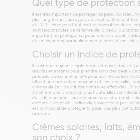
Quel type de protection s
Il est très important de protéger sa peau du soleil. Avo
plus long terme. Les rayons du soleil contiennent tout
et UV B. Les rayons UV A sont responsables des aller
sont responsables de la teinte de la peau, du bronzag
important de protéger sa peau avec un produit adapté 
et sur les peaux particulièrement claires et sensibles.
Choisir un indice de pr
Il n’est pas toujours simple de se retrouver dans la
adultes et enfants pour prendre soins des peaux de to
précédé de la mention SPF pour Sun Protection Factor 
offrent une protection moyenne et sont conseillés au
crèmes de jour pour lutter contre les effets des UV s
30 offrent une protection plus haute. Elles sont desti
s’est déjà colorée. Les crèmes solaires et produits s
enfants. Il s’agit de l’indice de protection à privilég
est primordial de protéger la peau des plus petits. 
adaptée.
Crèmes solaires, laits, é
son choix ?