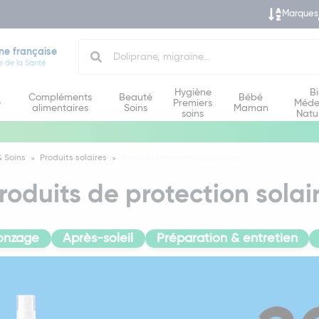
Marques
Search
ne française
e de la Santé
Hygiène
B
Compléments
Beauté
Bébé
e
Premiers
Méde
alimentaires
Soins
Maman
soins
Natu
 Soins
Produits solaires
Produits de protection solaire
roduits de protection solai
ronzage
Après-soleil
Préparation & entretien