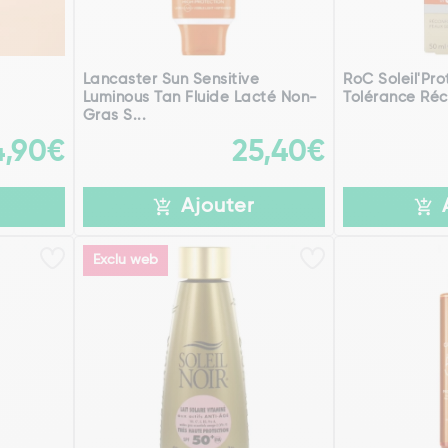
Lancaster Sun Sensitive
RoC Soleil'Pro
Luminous Tan Fluide Lacté Non-
Tolérance Réc
Gras S...
4,90€
25,40€
Ajouter
Exclu web