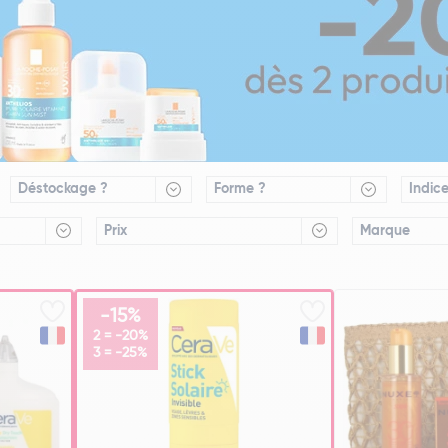
Déstockage ?
Forme ?
Indic
Prix
Marque
-15%
2 = -20%
3 = -25%