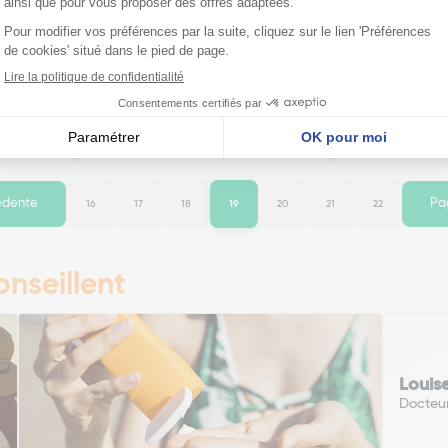
Solaire
Dr Pierre Ricaud Crème Solaire
Hawaiian Trop
F50 12...
Protectrice Fondante Visage S...
Protection Lot
3,15€
27,59€
Ajouter
édente
Pa
16
17
18
19
20
21
22
nseillent
Louis
Docteu