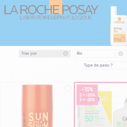
Bio
Type de peau ?
-15%
2 = -20%
3 = -25%