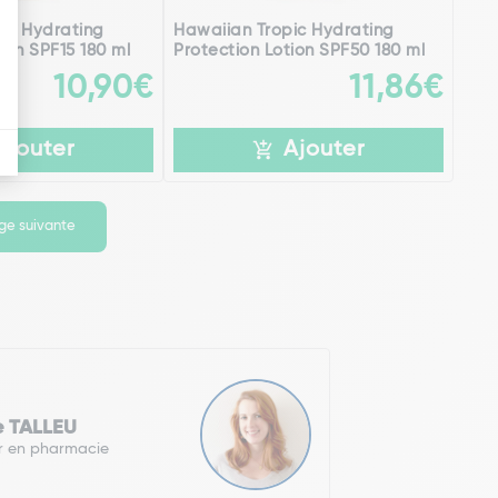
ic Hydrating
Hawaiian Tropic Hydrating
ion SPF15 180 ml
Protection Lotion SPF50 180 ml
10,90€
11,86€
Ajouter
Ajouter
ge suivante
e TALLEU
r en pharmacie