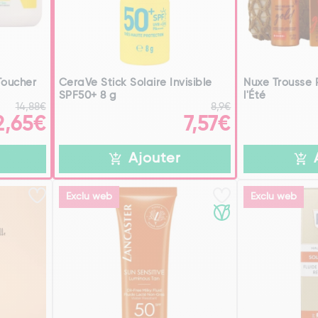
Toucher
CeraVe Stick Solaire Invisible
Nuxe Trousse 
SPF50+ 8 g
l'Été
14,88€
8,9€
2,65€
7,57€
Ajouter
Exclu web
Exclu web