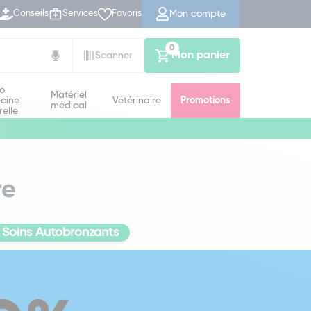
Mon compte
Conseils
Services
Favoris
0
Mon panier
Scanner
io
Matériel
cine
Vétérinaire
Promotions
médical
relle
re
Soins Autobronzants