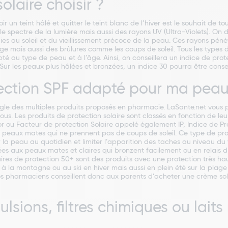
olaire choisir ?
ir un teint hâlé et quitter le teint blanc de l’hiver est le souhait de to
 le spectre de la lumière mais aussi des rayons UV (Ultra-Violets). On 
gies au soleil et du vieillissement précoce de la peau. Ces rayons pé
e mais aussi des brûlures comme les coups de soleil. Tous les types de
au type de peau et à l’âge. Ainsi, on conseillera un indice de protec
 Sur les peaux plus hâlées et bronzées, un indice 30 pourra être consei
otection SPF adapté pour ma pea
 jungle des multiples produits proposés en pharmacie. LaSante.net vo
us. Les produits de protection solaire sont classés en fonction de le
ou Facteur de protection Solaire appelé également IP, Indice de Prote
x peaux mates qui ne prennent pas de coups de soleil. Ce type de pr
ur la peau au quotidien et limiter l’apparition des taches au niveau d
nées aux peaux mates et claires qui bronzent facilement ou en relais d’
olaires de protection 50+ sont des produits avec une protection très ha
ier à la montagne ou au ski en hiver mais aussi en plein été sur la plage
Nos pharmaciens conseillent donc aux parents d’acheter une crème sola
mulsions, filtres chimiques ou lai