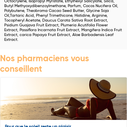
Octocrylène, Isopropyl Myristate, Ethylhexyl Salicylate, Silica,
Butyl Methyoxydibenzoylmethane, Parfum, Cocos Nucifera Oil,
Polybutene, Theobroma Cacao Seed Butter, Glycine Soja
Oil,Tartaric Acid, Phenyl Trimethicone, Histidine, Arginine,
Tocopheryl Acetate, Daucus Carota Sativa Root Extract,
Psidium Guajava Fruit Extract, Plumeria Acutifolia Flower
Extract, Passiflora Incarnata Fruit Extract, Mangifera Indica Fruit
Extract, carica Papaya Fruit Extract, Aloe Barbadensis Leaf
Extract.
Nos pharmaciens vous
conseillent