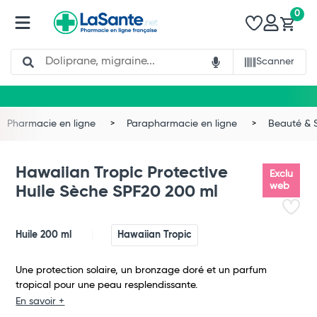
0
Search
Scanner
Pharmacie en ligne
Parapharmacie en ligne
Beauté & 
Hawaiian Tropic Protective
Exclu
web
Huile Sèche SPF20 200 ml
Huile 200 ml
Hawaiian Tropic
Une protection solaire, un bronzage doré et un parfum
tropical pour une peau resplendissante.
Total
En savoir +