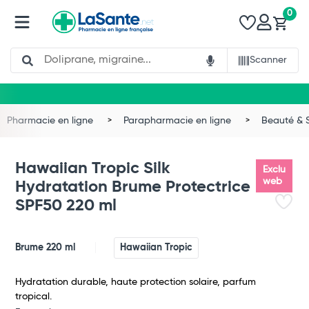
0
Search
Scanner
Pharmacie en ligne
Parapharmacie en ligne
Beauté & 
Hawaiian Tropic Silk
Exclu
web
Hydratation Brume Protectrice
SPF50 220 ml
Brume 220 ml
Hawaiian Tropic
Total
Hydratation durable, haute protection solaire, parfum
tropical.