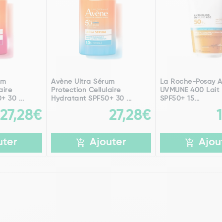
um
Avène Ultra Sérum
La Roche-Posay A
aire
Protection Cellulaire
UVMUNE 400 Lait 
 30 ...
Hydratant SPF50+ 30 ...
SPF50+ 15...
27,28€
27,28€
uter
Ajouter
Ajou