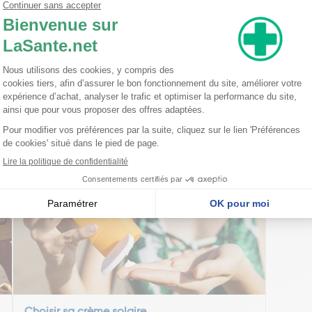
iethylamino ,Hydroxybenzoyl Hexyl Benzoate. Ethylhexyl Triazone. Oryz
xyloxy- Phenol Methoxyphenyl Triazine. Potassium Cetyl Phosphate. Glyc
aprylyl Glycol. Glyceryl Behenate. Gly- Ceryl Dibehenate. Ppg-1-Peg-9
nseillent