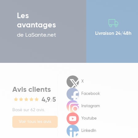
Les
avantages
Livraison 24/48h
de LaSante.net
X
Avis clients
Facebook
4,9
5
/
Instagram
Basé sur 62 avis.
Youtube
Voir tous les avis
LinkedIn