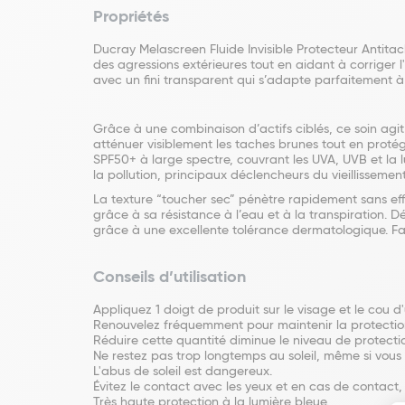
Propriétés
Ducray Melascreen Fluide Invisible Protecteur Antitac
des agressions extérieures tout en aidant à corriger 
avec un fini transparent qui s’adapte parfaitement à t
Grâce à une combinaison d’actifs ciblés, ce soin agit 
atténuer visiblement les taches brunes tout en protége
SPF50+ à large spectre, couvrant les UVA, UVB et la l
la pollution, principaux déclencheurs du vieillisseme
La texture “toucher sec” pénètre rapidement sans eff
grâce à sa résistance à l’eau et à la transpiration.
grâce à une excellente tolérance dermatologique. Fa
Conseils d’utilisation
Appliquez 1 doigt de produit sur le visage et le cou d'u
Renouvelez fréquemment pour maintenir la protection,
Réduire cette quantité diminue le niveau de protecti
Ne restez pas trop longtemps au soleil, même si vous ut
L'abus de soleil est dangereux.
Évitez le contact avec les yeux et en cas de contact
Très haute protection à la lumière bleue.