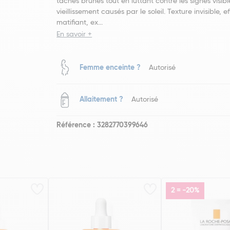
taches brunes tout en luttant contre les signes visib
vieillissement causés par le soleil. Texture invisible, ef
matifiant, ex...
En savoir +
Femme enceinte ?
Autorisé
Allaitement ?
Autorisé
Référence : 3282770399646
2 = -20%