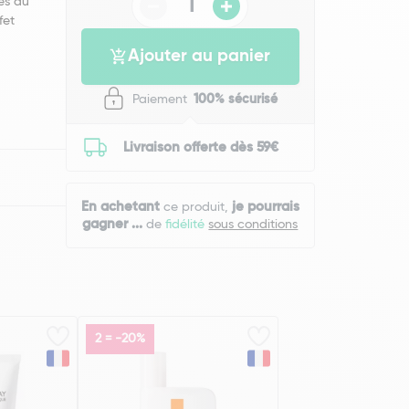
les du
fet
Ajouter au panier
Paiement
100% sécurisé
Livraison offerte dès 59€
En achetant
je pourrais
ce produit,
gagner
...
de
fidélité
sous conditions
2 = -20%