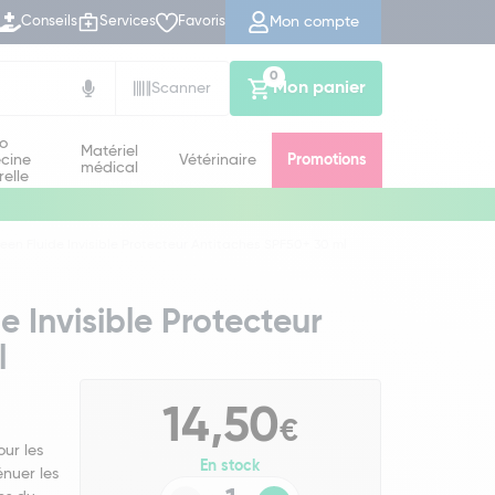
Mon compte
Conseils
Services
Favoris
0
Mon panier
Scanner
io
Matériel
cine
Vétérinaire
Promotions
médical
relle
en Fluide Invisible Protecteur Antitaches SPF50+ 30 ml
 Invisible Protecteur
l
14,50
€
our les
En stock
énuer les