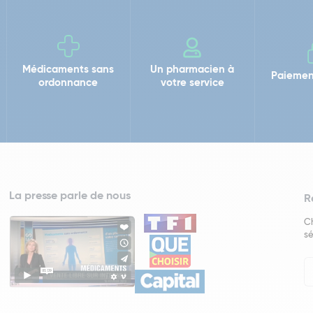
Médicaments sans
Un pharmacien à
Paiemen
ordonnance
votre service
La presse parle de nous
R
Ch
sé
In
Ne