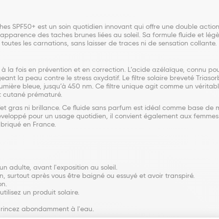
hes SPF50+ est un soin quotidien innovant qui offre une double action 
l'apparence des taches brunes liées au soleil. Sa formule fluide et lé
outes les carnations, sans laisser de traces ni de sensation collante.
à la fois en prévention et en correction. L’acide azélaïque, connu pour
ant la peau contre le stress oxydatif. Le filtre solaire breveté Triasor
umière bleue, jusqu’à 450 nm. Ce filtre unique agit comme un véritable
nt cutané prématuré.
et gras ni brillance. Ce fluide sans parfum est idéal comme base de 
 Développé pour un usage quotidien, il convient également aux femmes 
briqué en France.
n adulte, avant l'exposition au soleil.
 surtout après vous être baigné ou essuyé et avoir transpiré.
on.
ilisez un produit solaire.
, rincez abondamment à l'eau.