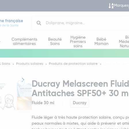
Marques
Search
ne française
e de la Santé
Hygiène
B
Compléments
Beauté
Bébé
e
Premiers
Méde
alimentaires
Soins
Maman
soins
Natu
 Soins
Produits solaires
Produits de protection solaire
Ducray Melascre
Ducray Melascreen Fluide
Antitaches SPF50+ 30 m
Fluide 30 ml
Ducray
Fluide léger à très haute protection solaire, conçu p
peaux normales à mixtes, qui aide à prévenir et att