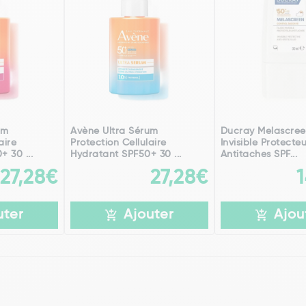
um
Avène Ultra Sérum
Ducray Melascree
aire
Protection Cellulaire
Invisible Protecte
 30 ...
Hydratant SPF50+ 30 ...
Antitaches SPF...
27,28€
27,28€
uter
Ajouter
Ajou