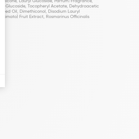
methicone, Lauryl Glucoside, Parfum/Fragrance,
Coco-Glucoside, Tocopheryl Acetate, Dehydroacetic
Seed Oil, Dimethiconol, Disodium Lauryl
Tomato) Fruit Extract, Rosmarinus Officinalis