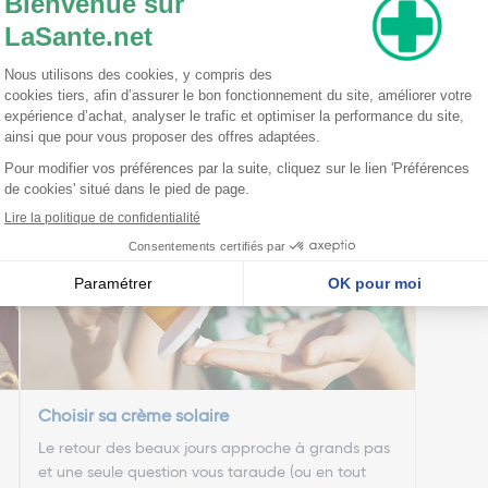
opyl Lauroyl Sarcosinate, Glycerin, Diisopropyl Sebacate, Phenyl Tri
enzyl Alcohol, Capryloyl Glycine, Arginine, Tocopherol, Citric Acid, 
late Crosspolymer, Sodium Gluconate, Simmondsia Chinensis (Jojoba) 
l, Eichhornia Crassipes Extract,Ethyl Ferulate, Solanum Lycopersicum (
tract, Limonene, Linalool, Citronellol, Geraniol
nseillent
Choisir sa crème solaire
Le retour des beaux jours approche à grands pas
et une seule question vous taraude (ou en tout