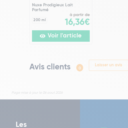
Nuxe Prodigieux Lait
Parfumé
à partir de
200 ml
16,36€
Voir l'article
Avis clients
Laisser un avis
0
Page mise à jour le 06 aout 2026
Les