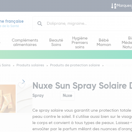
Marques
Search
ne française
e de la Santé
Hygiène
B
Compléments
Beauté
Bébé
e
Premiers
Méde
alimentaires
Soins
Maman
soins
Natu
 Soins
Produits solaires
Produits de protection solaire
Nuxe Sun Spray 
Nuxe Sun Spray Solaire 
Spray
Nuxe
Ce spray solaire vous garantit une protection totale
peau contre le soleil. Il s'utilise aussi bien sur le visa
le corps et convient à tous types de peaux. Laissez
envoûter par le parfum mêlant des nuances d'oran