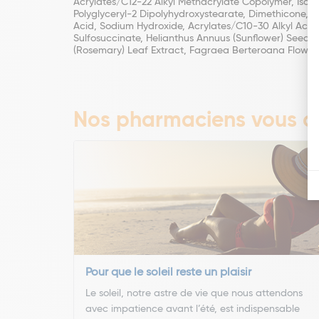
Acrylates/C12-22 Alkyl Methacrylate Copolymer, Isopr
Polyglyceryl-2 Dipolyhydroxystearate, Dimethicone, B
Acid, Sodium Hydroxide, Acrylates/C10-30 Alkyl Acry
Sulfosuccinate, Helianthus Annuus (Sunflower) Seed Oi
(Rosemary) Leaf Extract, Fagraea Berteroana Flower Ex
Nos pharmaciens vous co
Pour que le soleil reste un plaisir
Le soleil, notre astre de vie que nous attendons
avec impatience avant l’été, est indispensable