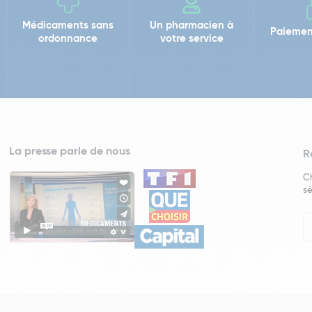
Médicaments sans
Un pharmacien à
Paiemen
ordonnance
votre service
La presse parle de nous
R
Ch
sé
In
Ne