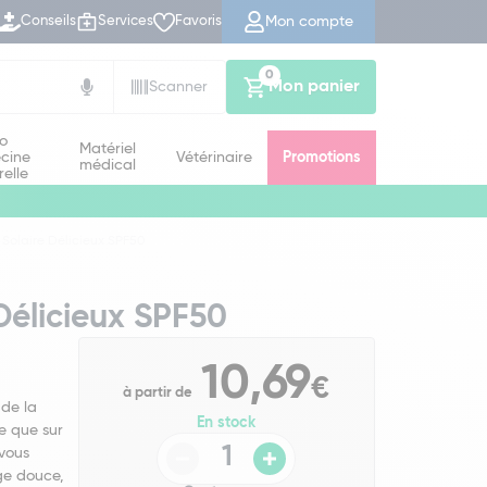
Mon compte
Conseils
Services
Favoris
0
Mon panier
Scanner
io
Matériel
cine
Vétérinaire
Promotions
médical
relle
Solaire Délicieux SPF50
Délicieux SPF50
10,69
€
à partir de
 de la
En stock
ge que sur
-vous
ge douce,