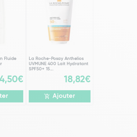
n Fluide
La Roche-Posay Anthelios
ur
UVMUNE 400 Lait Hydratant
SPF50+ 15...
14,50€
18,82€
ter
Ajouter