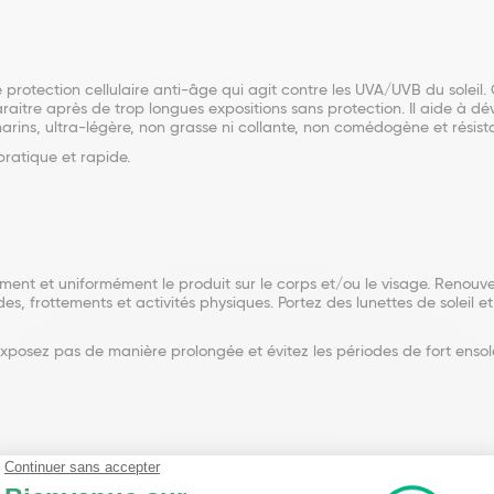
protection cellulaire anti-âge qui agit contre les UVA/UVB du soleil.
itre après de trop longues expositions sans protection. Il aide à d
rins, ultra-légère, non grasse ni collante, non comédogène et résist
pratique et rapide.
ent et uniformément le produit sur le corps et/ou le visage. Renouvele
, frottements et activités physiques. Portez des lunettes de soleil 
exposez pas de manière prolongée et évitez les périodes de fort ensolei
zoyl Hexyl Benzoate, Bis-Ethylhexyloxyphenol Methoxyphenyl Triazine