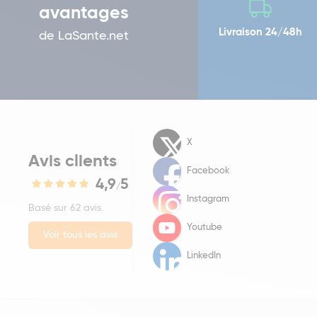
avantages
Livraison 24/48h
de LaSante.net
X
Avis clients
Facebook
4,9
5
/
Instagram
Basé sur 62 avis.
Youtube
Voir tous les avis
LinkedIn