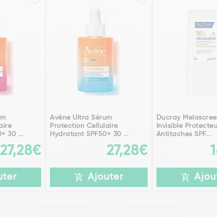
um
Avène Ultra Sérum
Ducray Melascree
aire
Protection Cellulaire
Invisible Protecte
 30 ...
Hydratant SPF50+ 30 ...
Antitaches SPF...
27,28€
27,28€
uter
Ajouter
Ajou