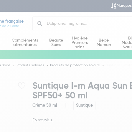
Marques
Search
ne française
e de la Santé
Hygiène
B
Compléments
Beauté
Bébé
e
Premiers
Méde
alimentaires
Soins
Maman
soins
Natu
 Soins
Produits solaires
Produits de protection solaire
Suntique I-m A
Suntique I-m Aqua Sun 
SPF50+ 50 ml
Crème 50 ml
Suntique
En savoir +