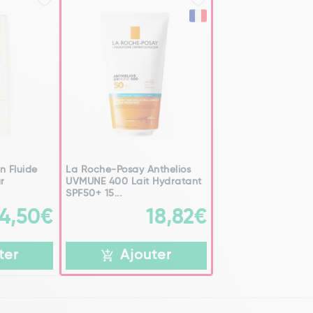
n Fluide
La Roche-Posay Anthelios
ur
UVMUNE 400 Lait Hydratant
SPF50+ 15...
14,50€
18,82€
ter
Ajouter