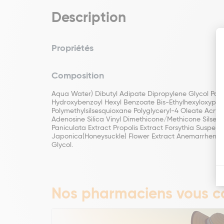
Description
Propriétés
Composition
Aqua Water) Dibutyl Adipate Dipropylene Glycol Poly
Hydroxybenzoyl Hexyl Benzoate Bis-Ethylhexyloxyphen
Polymethylsilsesquioxane Polyglyceryl-4 Oleate Acry
Adenosine Silica Vinyl Dimethicone/Methicone Silsesq
Paniculata Extract Propolis Extract Forsythia Suspen
Japonica(Honeysuckle) Flower Extract Anemarrhena A
Glycol.
Nos pharmaciens vous co