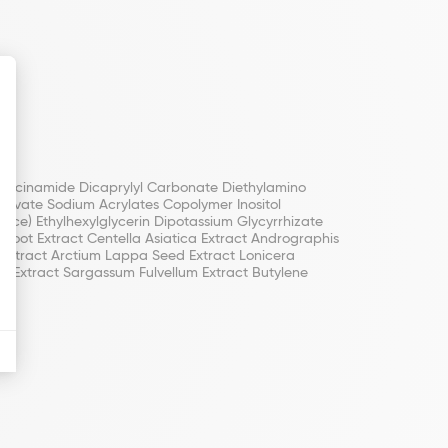
 Niacinamide Dicaprylyl Carbonate Diethylamino
Olivate Sodium Acrylates Copolymer Inositol
nce) Ethylhexylglycerin Dipotassium Glycyrrhizate
 Root Extract Centella Asiatica Extract Andrographis
d Extract Arctium Lappa Seed Extract Lonicera
a Extract Sargassum Fulvellum Extract Butylene