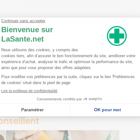
silicone-15 C12-15 Alkyl Benzoate Alcohol Propanediol 12-Hexanediol
ol Methoxyphenyl Triazine Glycerin Glycereth-26 Betaine Ethylhexyl 
lates/C10-30 Alkyl Acrylate Crosspolymer Tromethamine Parfum(Fragra
uioxane Crosspolymer Hyaluronic Acid Glycyrrhiza Uralensis (Licorice)
sa Fruit Extract Aloe Barbadensis Leaf Extract Nelumbo Nucifera See
sphodeloides Root Extract Ecklonia Cava Extract Laminaria Japonic
nseillent