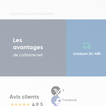
Page mise à jour le 30 juillet 2026
Les
avantages
Livraison 24/48h
de LaSante.net
X
Avis clients
Facebook
4,9
5
/