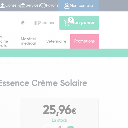
Mon compte
Conseils
Services
Favoris
0
Mon panier
Scanner
io
Matériel
cine
Vétérinaire
Promotions
médical
relle
qua Sun Essence Crème Solaire SPF50+ 50 ml
Essence Crème Solaire
25,96
€
En stock