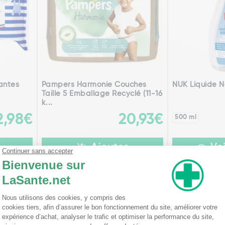
antes
Pampers Harmonie Couches
NUK Liquide N
Taille 5 Emballage Recyclé (11-16
k...
2,98€
20,93€
500 ml
Ajouter
Voi
édente
Pa
4
5
6
7
8
9
10
nseillent