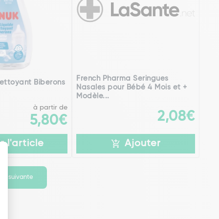
French Pharma Seringues
ettoyant Biberons
Nasales pour Bébé 4 Mois et +
Modèle...
à partir de
2,08€
5,80€
r l'article
Ajouter
ge suivante