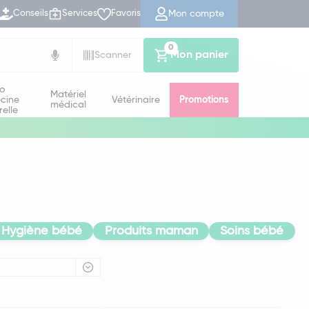
Mon compte
Conseils
Services
Favoris
0
Mon panier
Scanner
io
Matériel
cine
Vétérinaire
Promotions
médical
relle
Hygiène bébé
Produits maman
Soins bébé