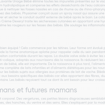
ante Uriage Bébé élimine toutes les impuretés présentes sur le visag
ilm hydrolipidique et compense les effets desséchants de l’eau calcai
ibue à nettoyer les fosses nasales en cas de rhume ou de rhino-pharyng
 des bébés. Physiomer conçoit aussi un spray nasal qui assure une 
er et sécher le conduit auditif externe de bébé après le bain. Le co
 La Crème Dexeryl traite les sécheresses cutanées en apportant une h
e les rougeurs sur les fesses des bébés. Elle soulage les inflammati
tre bien équipé ! Cela commence par les tétines. Leur forme ont évolu
sède la forme anatomique aplatie pour rappeler celle du sein pendant 
ton confortable durant les repas. La double valve aide à éviter les co
-colique, adaptés aux nourrissons dès la naissance. Ils réduisent les
n de bébé, elle est importante. De la naissance à plus tard, l’alimen
complète de laits infantiles et d’aliments diététiques pour les nourri
r les bébés sujets aux allergies aux protéines de lait de vache. Blédin
aux besoins spécifiques des bébés car elles apportent des fibres, du f
ire. Les bébés reçoivent tout ce dont ils ont besoin pour leur croiss
amans et futures mamans
rporel. Des vergetures, ces petites lésions disgracieuses semblable
es, des hanches, du ventre et des seins. Elles s’expliquent par la mod