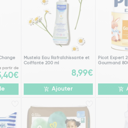
 Change
Mustela Eau Rafraîchissante et
Picot Expert
Coiffante 200 ml
Gourmand 80
à partir de
8,99€
5,40€
le
Ajouter