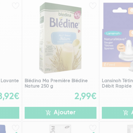
e Lavante
Blédina Ma Première Blédine
Lansinoh Téti
Nature 250 g
Débit Rapide 
8,92€
2,99€
Ajouter