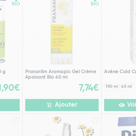
0 g
Pranarôm Aromapic Gel Crème
Avène Cold 
Apaisant Bio 40 ml
1,90€
7,74€
100 ml
40 ml
Ajouter
Voi