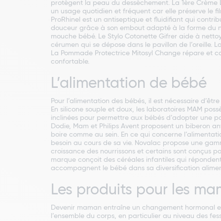
protègent la peau du dessèchement. La 1ère Crème Lav
un usage quotidien et fréquent car elle préserve le f
ProRhinel est un antiseptique et fluidifiant qui contr
douceur grâce à son embout adapté à la forme du nez
mouche bébé. Le Stylo Cotonette Gifrer aide à nettoy
cérumen qui se dépose dans le pavillon de l’oreille.
La Pommade Protectrice Mitosyl Change répare et calm
confortable.
L’alimentation de bébé
Pour l’alimentation des bébés, il est nécessaire d’ê
En silicone souple et doux, les laboratoires MAM pos
inclinées pour permettre aux bébés d’adopter une posi
Dodie, Mam et Philips Avent proposent un biberon anti
boire comme au sein. En ce qui concerne l’alimentatio
besoin au cours de sa vie. Novalac propose une gamme 
croissance des nourrissons et certains sont conçus pou
marque conçoit des céréales infantiles qui répondent 
accompagnent le bébé dans sa diversification alimenta
Les produits pour les m
Devenir maman entraîne un changement hormonal et co
l’ensemble du corps, en particulier au niveau des fess