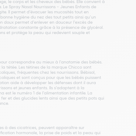
e, le corps et les cheveux des bébés. Elle convient à
re. Le Spray Nasal Nourrissons - Jeunes Enfants de
ite. Il permet d’évacuer les mucosités tout en
bonne hygiène du nez des tout petits ainsi qu’un
ton doux permet d’enlever en douceur l’excès de
ydratation constante grâce à la présence de glycérol.
ons et protège la peau qui redevient souple et
é pour correspondre au mieux à l’anatomie des bébés.
la tétée. Les tétines de la marque Chicco sont
liques, fréquentes chez les nourrissons. Bébisol,
 coliques et sont conçus pour que les bébés puissent
tation aide à développer les défenses dont il aura
ssons et jeunes enfants. Ils s’adaptent à la
a est le numéro 1 de l’alimentation infantile. La
er et des glucides lents ainsi que des petits pots qui
ance.
s à des cicatrices, peuvent apparaître sur
ification hormonale, la prise de poids et la peau qui