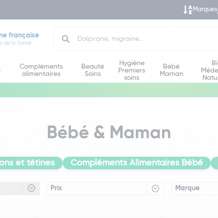
Marques
Search
ne française
e de la Santé
Hygiène
B
Compléments
Beauté
Bébé
e
Premiers
Méde
alimentaires
Soins
Maman
soins
Natu
 Maman
Bébé & Maman
ons et tétines
Compléments Alimentaires Bébé
Prix
Marque