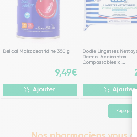
Delical Maltodextridine 350 g
Dodie Lingettes Nettoy
Dermo-Apaisantes
Compostables x ...
9,49€
Ajouter
Ajouter
Page préc
Nos pharmaciens vous co