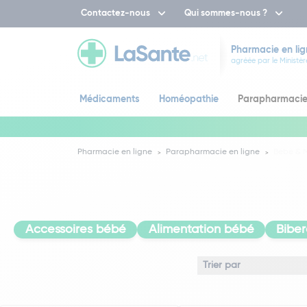
Contactez-nous
Qui sommes-nous ?
Pharmacie en lig
agréée par le Ministèr
Médicaments
Homéopathie
Parapharmaci
Pharmacie en ligne
Parapharmacie en ligne
Bébé &
Accessoires bébé
Alimentation bébé
Biber