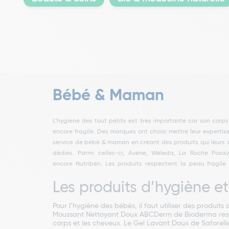
Bébé & Maman
L’hygiène des tout petits est très importante car son corps
bébés et interviennent dans le soin quotidien, dans la toil
d’allaitement, des coussinets d’allaitement, des tis
encore fragile. Des marques ont choisi mettre leur expertis
ou au moment des repas. On retrouve ainsi des tétines,
d’allaitement. Des tests de grossesse et d’ovulation 
service de bébé & maman en créant des produits qui leurs 
biberons, des laits de toilette, des peluches, des baumes 
également disponibles. Ces produits pour Bébé & Maman 
dédiés. Parmi celles-ci, Avène, Weleda, La Roche Posa
les dents… Pour les mamans, les marques ont formulé
encore Nutribén. Les produits respectent la peau fragile
crèmes pour prévenir l’apparition des vergetures, des cr
Les produits d’hygiène et
Pour l’hygiène des bébés, il faut utiliser des produits
Moussant Nettoyant Doux ABCDerm de Bioderma respecte
corps et les cheveux. Le Gel Lavant Doux de Saforelle 