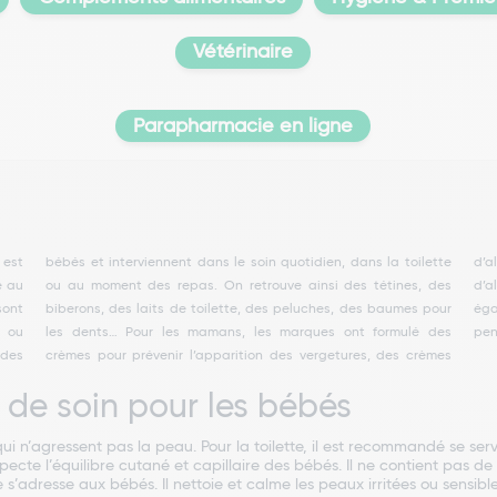
Vétérinaire
Parapharmacie en ligne
 est
ette
anes
e au
 des
sont
sont
pour
sont
y ou
 des
pen
 des
èmes
 de soin pour les bébés
 qui n’agressent pas la peau. Pour la toilette, il est recommandé se se
 l’équilibre cutané et capillaire des bébés. Il ne contient pas de sa
s’adresse aux bébés. Il nettoie et calme les peaux irritées ou sensible