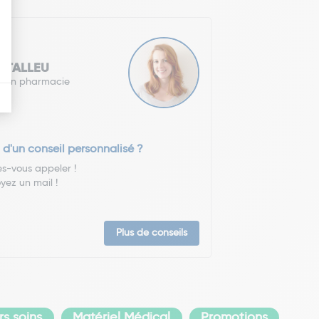
e TALLEU
r en pharmacie
 d'un conseil personnalisé ?
es-vous appeler !
yez un mail !
Plus de conseils
s soins
Matériel Médical
Promotions