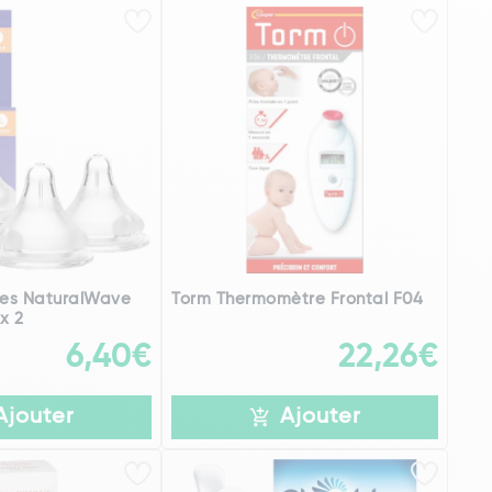
nes NaturalWave
Torm Thermomètre Frontal F04
x 2
6,40€
22,26€
Ajouter
Ajouter