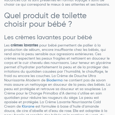
vacances car ils sont présentés en format voyage. Il suffit de
choisir ce qui correspond le mieux à ses attentes et ses besoins.
Quel produit de toilette
choisir pour bébé ?
Les crèmes lavantes pour bébé
Les
crèmes lavantes
pour bébé permettent de pallier à la
production de sébum, encore insuffisante chez les bébés, qui
rend ainsi la peau sensible aux agressions extérieures. Ces
crèmes respectent les peaux fragiles et nettoient en douceur le
corps et le cuir chevelu des nourrissons. Leur teneur en glycérine
permet d’hydrater parfaitement la peau et de la protéger des
irritations du quotidien causées par l’humidité, le chauffage, le
froid ou encore les couches. La Crème de Douche Ultra
Nourrissante Atoderm de
Bioderma
ne contient pas de savon
mais assure un nettoyage en douceur de la peau des bébés. La
peau est protégée et retrouve sa douceur et sa souplesse. La
Crème pour le Change Primalba d’A derma s’utilise en soin
quotidien pour réduire les rougeurs du siège. La peau est
apaisée et protégée. La Crème Lavante Nourrissante Cold
Cream de
Klorane
est formulée à base d’huile d’amande
douce, de cire d’abeille et d’eau de rose. Elle est adaptée à la