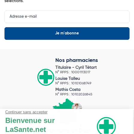
sélections.
Input
Newsletter
Nos pharmaciens
Titulaire -
Cyril Tétart
N° RPPS : 10001113017
Louise Talleu
N° RPPS : 10101068749
Mathis Costa
N° RPPS : 10102026845
Pharmacie du Bizet