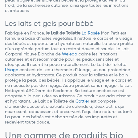
peau fragile et sensible des bébés et la protège du vent, du
froid, de la sécheresse cutanée, ainsi que toutes les infections
et irritations.
Les laits et gels pour bébé
Fabriqué en France,
le Lait de Toilette
La Rosée
Mon Petit est
formulé à base d’huiles végétales. Il nettoie le corps et le visage
des bébés et apporte une hydratation naturelle. La peau profite
d’un agréable parfum tout en restant douce et souple. Le Lait
Corporel Mauve Blanche de
Weleda
calme les irritations
cutanées et est recommandé pour les peaux sensibles et
atopiques. Il nourrit la peau naturellement. Le Lait de Toilette
Uriage
contient de l’eau thermale d’Uriage, un eau protectrice,
apaisante et hydratante. Ce produit pour la toilette et le bain
protège la peau des bébés. Il s’applique le visage et le corps et
ne nécessite pas de rinçage. Autre produit sans rinçage : le Lait
Nettoyant ABCDerm de Bioderma. Sa texture onctueuse est
adaptée à la peau des nourrissons. Ce produit est adoucissant
et hydratant. Le Lait de Toilette de
Cattier
est composé
d’amande douce et d’extraits de calendula, deux actifs qui
nourrissent, adoucissent et préservent l’équilibre naturel cutané.
La peau des bébés est débarrassée de ses impuretés et
redevient toute douce.
Une gamme de produits bio