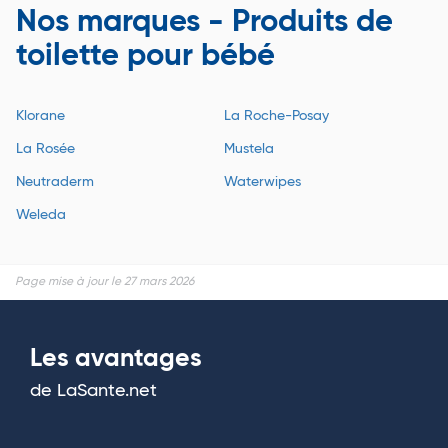
Nos marques - Produits de
toilette pour bébé
Klorane
La Roche-Posay
La Rosée
Mustela
Neutraderm
Waterwipes
Weleda
Page mise à jour le 27 mars 2026
Les avantages
de LaSante.net