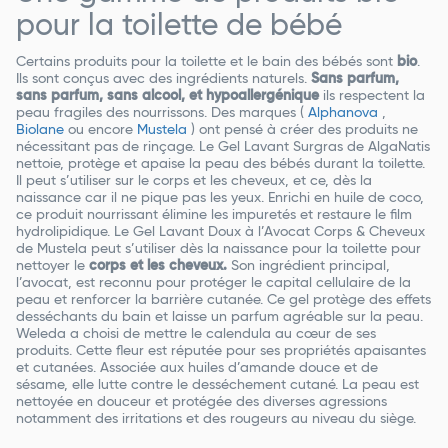
pour la toilette de bébé
Certains produits pour la toilette et le bain des bébés sont
bio
.
Ils sont conçus avec des ingrédients naturels.
Sans parfum,
sans parfum, sans alcool, et hypoallergénique
ils respectent la
peau fragiles des nourrissons. Des marques (
Alphanova
,
Biolane
ou encore
Mustela
) ont pensé à créer des produits ne
nécessitant pas de rinçage. Le Gel Lavant Surgras de AlgaNatis
nettoie, protège et apaise la peau des bébés durant la toilette.
Il peut s’utiliser sur le corps et les cheveux, et ce, dès la
naissance car il ne pique pas les yeux. Enrichi en huile de coco,
ce produit nourrissant élimine les impuretés et restaure le film
hydrolipidique. Le Gel Lavant Doux à l’Avocat Corps & Cheveux
de Mustela peut s’utiliser dès la naissance pour la toilette pour
nettoyer le
corps et les cheveux.
Son ingrédient principal,
l’avocat, est reconnu pour protéger le capital cellulaire de la
peau et renforcer la barrière cutanée. Ce gel protège des effets
desséchants du bain et laisse un parfum agréable sur la peau.
Weleda a choisi de mettre le calendula au cœur de ses
produits. Cette fleur est réputée pour ses propriétés apaisantes
et cutanées. Associée aux huiles d’amande douce et de
sésame, elle lutte contre le desséchement cutané. La peau est
nettoyée en douceur et protégée des diverses agressions
notamment des irritations et des rougeurs au niveau du siège.