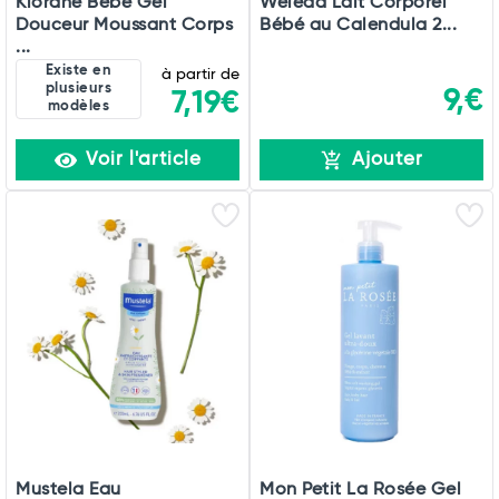
Klorane Bébé Gel
Weleda Lait Corporel
Douceur Moussant Corps
Bébé au Calendula 2...
...
Existe en
à partir de
plusieurs
9,€
7,19€
modèles
Voir l'article
Ajouter
Mustela Eau
Mon Petit La Rosée Gel