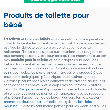
Produits d'hygiène pour bébé
Produits de toilette pour
bébé
La toilette
et bain des
bébés
sont des instants privilégiés et de
complicités entre les parents et leur enfant. La peau des bébés
est fragile, délicate et encore en construction après sa
naissance. Elle est donc sujette aux irritations, aux rougeurs et
aux démangeaisons. C’est pour cela qu’il est important d’utiliser
des
produits pour la toilette
et bain adaptés à la peau des
bébés. Ils doivent être très bien tolérés par les bébés pour ne
pas agresser leur peau sensible. Avant de commercialiser leurs
soins pour bébé, les plus grandes marques ont procédé à des
tests dermatologiques, pédiatriques et ophtalmologiques.
Certains produits sont bio et permettent de laver en douceur et
sans danger les cheveux et le corps des nourrissons. D’autres
produits
d'hygiène bébé
s’appliquent après le bain ou la toilette
et sont conçus pour calmer les démangeaisons et les rougeurs
et prévenir l’apparition de celles-ci. Plusieurs formats existent :
crèmes de douche
,
eaux micellaires
, gels,
huiles
,
laits
,
mousses
… Certains sont même pensés pour les week-end ou les