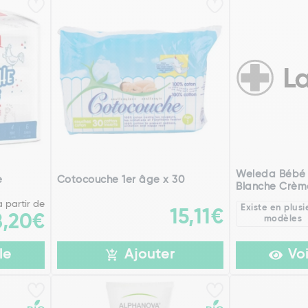
Weleda Bébé
e
Cotocouche 1er âge x 30
Blanche Crèm
à partir de
Existe en plusi
15,11€
8,20€
modèles
le
Ajouter
Voi