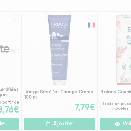
ertifiées
Uriage Bébé 1er Change Crème
Biolane Couch
ques
100 ml
à partir de
Existe en plusi
7,79€
8,76€
modèles
le
Ajouter
Voi