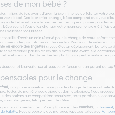
sses de mon bébé ?
e des milliers de fois avant d’avoir la joie immense de féliciter votre 
vec votre bébé. Dès le premier change, bébé comprend que vous allez pr
hange de bébé est aussi le premier test pratique à passer pour les jeu
nt : bébé sourit ! Vous allez changer votre nourrisson entre 6 à 8 fois
es délicates sont irritées.
 est conseillé d’avoir un coin réservé pour le change de votre enfant 
 au niveau des plis cutanés car les résidus d’urine ou de selles sont i
ante ou encore des lingettes
si vous êtes en déplacement. La toilette d
 de terminer par les fesses afin d’éviter une éventuelle contamination
ette et sans oublier de sécher les plis. Un soin peut ensuite être 
 douceur et bienveillance et vous serez forcément un parent au top !
ispensables pour le change
nfant
, nos professionnels en soins pour le change de bébé ont sélect
ange, testés de manière pédiatrique et dermatologique. Nous proposo
 que des options aux compositions sécurisées, sans paraben ni conser
, sans allergènes, tels que ceux de Gifrer.
 produits au meilleur prix. Vous y trouverez des
couches
, du
liniment
,
t de toilette
. Nous proposons des marques réputées telles que
Pamper