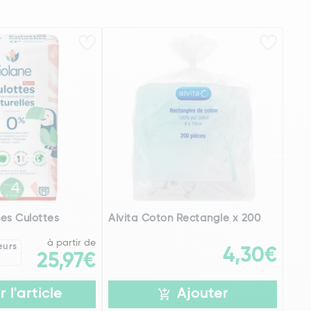
es Culottes
Alvita Coton Rectangle x 200
à partir de
eurs
4,30€
25,97€
r l'article
Ajouter