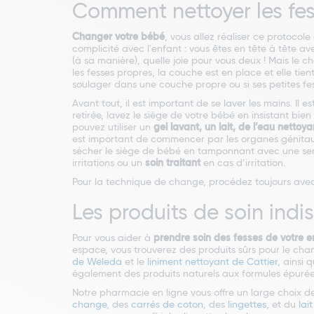
Comment nettoyer les fe
Changer votre bébé
, vous allez réaliser ce protocol
complicité avec l'enfant : vous êtes en tête à tête a
(à sa manière), quelle joie pour vous deux ! Mais le c
les fesses propres, la couche est en place et elle tie
soulager dans une couche propre ou si ses petites fess
Avant tout, il est important de se laver les mains. Il
retirée, lavez le siège de votre bébé en insistant bien
pouvez utiliser un
gel lavant, un lait, de l’eau nettoy
est important de commencer par les organes génitaux et
sécher le siège de bébé en tamponnant avec une servi
irritations ou un
soin traitant
en cas d’irritation.
Pour la technique de change, procédez toujours avec
Les produits de soin ind
Pour vous aider à
prendre soin des fesses de votre e
espace, vous trouverez des produits sûrs pour le ch
de Weleda
et le
liniment nettoyant de Cattier
, ainsi
également des produits naturels aux formules épurées
Notre pharmacie en ligne vous offre un large choix de
change
, des
carrés de coton
, des
lingettes
, et du
lai