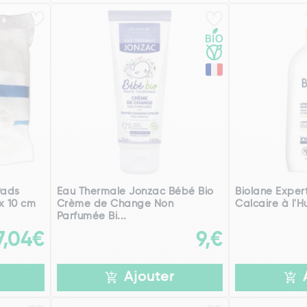
Pads
Eau Thermale Jonzac Bébé Bio
Biolane Exper
x 10 cm
Crème de Change Non
Calcaire à l'Hu
Parfumée Bi...
7,04€
9,€
Ajouter