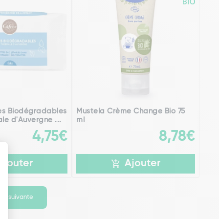
tes Biodégradables
Mustela Crème Change Bio 75
le d'Auvergne ...
ml
4,75€
8,78€
Ajouter
Ajouter
ge suivante