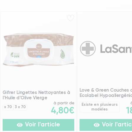
Love & Green Couches c
Gifrer Lingettes Nettoyantes à
Ecolabel Hypoallergéni
l'Huile d'Olive Vierge
à partir de
Existe en plusieurs
x 70
3 x 70
4,80€
1
modèles
Voir l'article
Voir l'artic