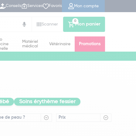
Mon compte
Conseils
Services
Favoris
0
Mon panier
Scanner
io
Matériel
cine
Vétérinaire
Promotions
médical
relle
bébé
Soins érythème fessier
pe de peau ?
Prix