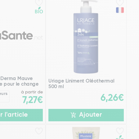
 Derma Mauve
Uriage Liniment Oléothermal
e pour le change
500 ml
à partir de
eurs
6,26€
7,27€
r l'article
Ajouter