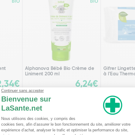
ent
Alphanova Bébé Bio Crème de
Gifrer Linget
Liniment 200 ml
à l'Eau Therma
2,34€
6,24€
Ajouter
édente
Pa
1
2
3
4
5
6
7