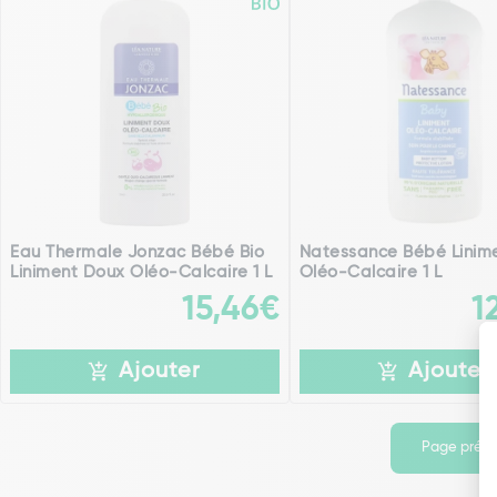
Eau Thermale Jonzac Bébé Bio
Natessance Bébé Linim
Liniment Doux Oléo-Calcaire 1 L
Oléo-Calcaire 1 L
15,46€
1
Ajouter
Ajouter
Page préc