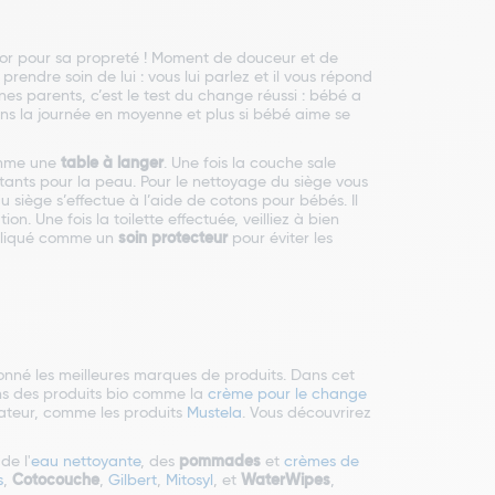
trésor pour sa propreté ! Moment de douceur et de
endre soin de lui : vous lui parlez et il vous répond
nes parents, c’est le test du change réussi : bébé a
 dans la journée en moyenne et plus si bébé aime se
comme une
table à langer
. Une fois la couche sale
rritants pour la peau. Pour le nettoyage du siège vous
u siège s’effectue à l’aide de cotons pour bébés. Il
. Une fois la toilette effectuée, veilliez à bien
appliqué comme un
soin protecteur
pour éviter les
ionné les meilleures marques de produits. Dans cet
ns des produits bio comme la
crème pour le change
vateur, comme les produits
Mustela
. Vous découvrirez
 de l'
eau nettoyante
, des
pommades
et
crèmes de
s
,
Cotocouche
,
Gilbert
,
Mitosyl
, et
WaterWipes
,