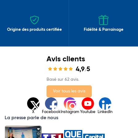
Origine des produits certifiée
Fidélité & Parrainage
Avis clients
4,9
5
/
Basé sur 62 avis.
Voir tous les avis
X
Facebook
Instagram
Youtube
LinkedIn
La presse parle de nous