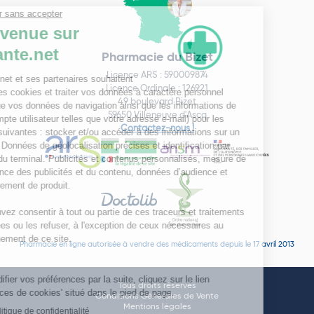
Pharmacie du Bizet
Licence ARS : 590009874
Licence Ordinale : 126921
49 boulevard Bizet
59650 Villeneuve d'Ascq
Contactez-nous !
Pharmacie en ligne autorisée à vendre des médicaments depuis le 17 avril 2013
Tous droits réservés
Conditions Générales de Vente
Mentions légales