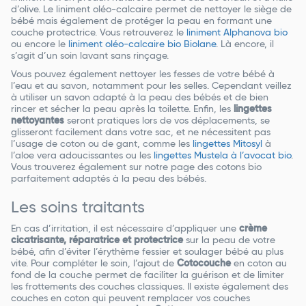
d’olive. Le liniment oléo-calcaire permet de nettoyer le siège de
bébé mais également de protéger la peau en formant une
couche protectrice. Vous retrouverez le
liniment Alphanova bio
ou encore le
liniment oléo-calcaire bio Biolane
. Là encore, il
s’agit d’un soin lavant sans rinçage.
Vous pouvez également nettoyer les fesses de votre bébé à
l’eau et au savon, notamment pour les selles. Cependant veillez
à utiliser un savon adapté à la peau des bébés et de bien
rincer et sécher la peau après la toilette. Enfin, les
lingettes
nettoyantes
seront pratiques lors de vos déplacements, se
glisseront facilement dans votre sac, et ne nécessitent pas
l’usage de coton ou de gant, comme les
lingettes Mitosyl
à
l’aloe vera adoucissantes ou les
lingettes Mustela à l’avocat bio
.
Vous trouverez également sur notre page des cotons bio
parfaitement adaptés à la peau des bébés.
Les soins traitants
En cas d’irritation, il est nécessaire d’appliquer une
crème
cicatrisante, réparatrice et protectrice
sur la peau de votre
bébé, afin d’éviter l’érythème fessier et soulager bébé au plus
vite. Pour compléter le soin, l’ajout de
Cotocouche
en coton au
fond de la couche permet de faciliter la guérison et de limiter
les frottements des couches classiques. Il existe également des
couches en coton qui peuvent remplacer vos couches