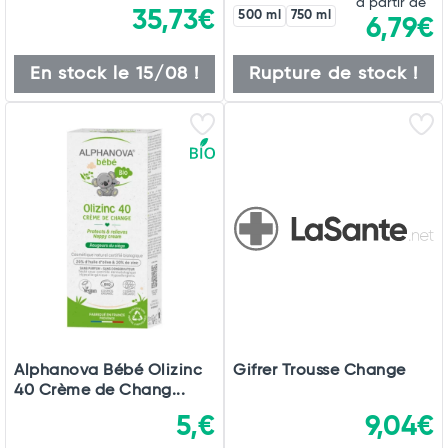
à partir de
35,73€
500 ml
750 ml
6,79€
En stock le 15/08 !
Rupture de stock !
Alphanova Bébé Olizinc
Gifrer Trousse Change
40 Crème de Chang...
5,€
9,04€