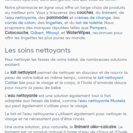
Notre pharmacie en ligne vous offre un large choix de produits
au meilleur prix. Vous y trouverez des
couches
, du
liniment
, de
l'
eau nettoyante
, des
pommades
et
crèmes de change
, des
carrés de coton
, des
lingettes
, et du
lait de toilette
. Nous
proposons des marques réputées telles que
Pampers
,
Cotocouche
,
Gilbert
,
Mitosyl
, et
WaterWipes
, reconnues pour
offrir les lingettes les plus pures au monde.
Les soins nettoyants
Pour nettoyer les fesses de votre bébé, de nombreuses solutions
existent.
Le
lait nettoyant
permet de nettoyer en douceur et de nourrir la
peau de votre bébé en même temps, comme le
lait nettoyant
Cattier bio
pour le visage et le corps, à l’
huile d’amande douce
pour nourrir la peau de bébé.
L’
eau nettoyante
est une solution également tout à fait
adaptée aux fesses de bébé, comme l’
eau nettoyante Mustela
qui peut également s’utiliser pour le visage.
Le lait et l’eau nettoyante s’utilisent également pour nettoyer le
visage et ne nécessitent pas d’être rincés.
Une autre solution, plus naturelle, le
liniment oléo-calcaire
. Le
liniment est un produit naturel à base d’eau de chaux et d’huile