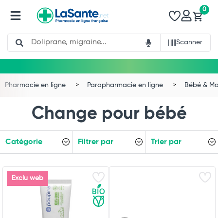
0
Search
Scanner
Pharmacie en ligne
Parapharmacie en ligne
Bébé & 
Change pour bébé
Catégorie
Filtrer par
Trier par
Exclu web