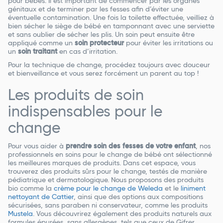
pour bébés. Il est important de commencer par les organes
génitaux et de terminer par les fesses afin d’éviter une
éventuelle contamination. Une fois la toilette effectuée, veilliez à
bien sécher le siège de bébé en tamponnant avec une serviette
et sans oublier de sécher les plis. Un soin peut ensuite être
appliqué comme un
soin protecteur
pour éviter les irritations ou
un
soin traitant
en cas d’irritation.
Pour la technique de change, procédez toujours avec douceur
et bienveillance et vous serez forcément un parent au top !
Les produits de soin
indispensables pour le
change
Pour vous aider à
prendre soin des fesses de votre enfant
, nos
professionnels en soins pour le change de bébé ont sélectionné
les meilleures marques de produits. Dans cet espace, vous
trouverez des produits sûrs pour le change, testés de manière
pédiatrique et dermatologique. Nous proposons des produits
bio comme la
crème pour le change de Weleda
et le
liniment
nettoyant de Cattier
, ainsi que des options aux compositions
sécurisées, sans paraben ni conservateur, comme les produits
Mustela
. Vous découvrirez également des produits naturels aux
formules épurées, sans allergènes, tels que ceux de Gifrer.