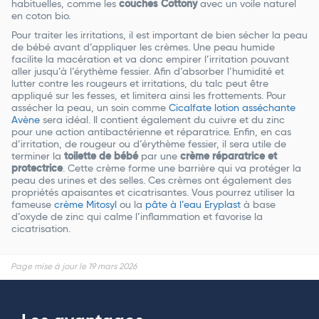
habituelles, comme les
couches Cottony
avec un voile naturel
en coton bio.
Pour traiter les irritations, il est important de bien sécher la peau
de bébé avant d’appliquer les crèmes. Une peau humide
facilite la macération et va donc empirer l’irritation pouvant
aller jusqu’à l’érythème fessier. Afin d’absorber l’humidité et
lutter contre les rougeurs et irritations, du talc peut être
appliqué sur les fesses, et limitera ainsi les frottements. Pour
assécher la peau, un soin comme
Cicalfate lotion asséchante
Avène
sera idéal. Il contient également du cuivre et du zinc
pour une action antibactérienne et réparatrice. Enfin, en cas
d’irritation, de rougeur ou d’érythème fessier, il sera utile de
terminer la
toilette de bébé
par une
crème réparatrice et
protectrice
. Cette crème forme une barrière qui va protéger la
peau des urines et des selles. Ces crèmes ont également des
propriétés apaisantes et cicatrisantes. Vous pourrez utiliser la
fameuse
crème Mitosyl
ou la
pâte à l’eau Eryplast
à base
d’oxyde de zinc qui calme l’inflammation et favorise la
cicatrisation.
Page mise à jour le 19 mars 2026