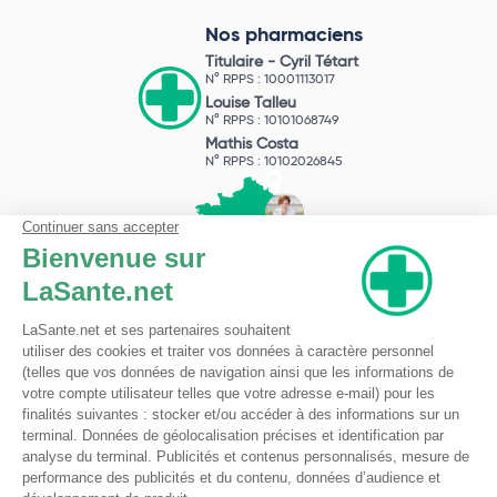
Nos pharmaciens
Titulaire -
Cyril Tétart
N° RPPS : 10001113017
Louise Talleu
N° RPPS : 10101068749
Mathis Costa
N° RPPS : 10102026845
Pharmacie du Bizet
Licence ARS : 590009874
Licence Ordinale : 126921
49 boulevard Bizet
59650 Villeneuve d'Ascq
Contactez-nous !