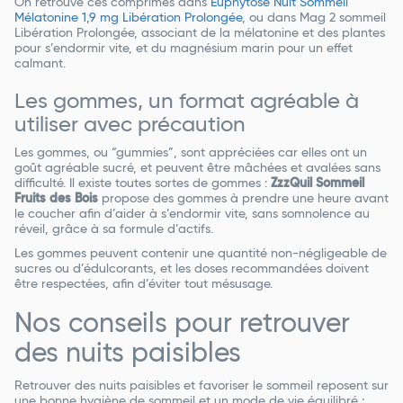
On retrouve ces comprimés dans
Euphytose Nuit Sommeil
Mélatonine 1,9 mg Libération Prolongée
, ou dans Mag 2 sommeil
Libération Prolongée, associant de la mélatonine et des plantes
pour s’endormir vite, et du magnésium marin pour un effet
calmant.
Les gommes, un format agréable à
utiliser avec précaution
Les gommes, ou “gummies”, sont appréciées car elles ont un
goût agréable sucré, et peuvent être mâchées et avalées sans
difficulté. Il existe toutes sortes de gommes :
ZzzQuil Sommeil
Fruits des Bois
propose des gommes à prendre une heure avant
le coucher afin d’aider à s’endormir vite, sans somnolence au
réveil, grâce à sa formule d’actifs.
Les gommes peuvent contenir une quantité non-négligeable de
sucres ou d’édulcorants, et les doses recommandées doivent
être respectées, afin d’éviter tout mésusage.
Nos conseils pour retrouver
des nuits paisibles
Retrouver des nuits paisibles et favoriser le sommeil reposent sur
une bonne hygiène de sommeil et un mode de vie équilibré :