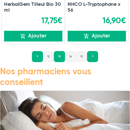
HerbalGem Tilleul Bio 30
NHCO L-Tryptophane x
ml
56
17,75€
16,90€
Ajouter
Ajouter
12
13
14
15
Nos pharmaciens vous
conseillent