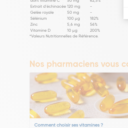
dont vitamine C
50 mg
62,5%
Extrait d'échinacée
120 mg
-
Gelée royale
50 mg
-
Sélénium
100 µg
182%
Zinc
5,6 mg
56%
Vitamine D
10 µg
200%
*Valeurs Nutritionnelles de Référence.
Nos pharmaciens vous co
Comment choisir ses vitamines ?