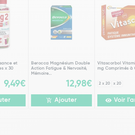
sance et
Berocca Magnésium Double
Vitascorbol Vitam
s x 30
Action Fatigue & Nervosité,
mg Comprimés à 
Mémoire...
9,49€
12,98€
2 x 20
x 20
uter
Ajouter
Voir l'a