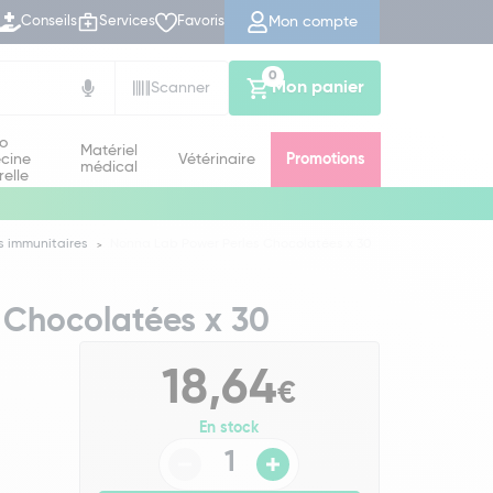
Mon compte
Conseils
Services
Favoris
0
Mon panier
Scanner
io
Matériel
cine
Vétérinaire
Promotions
médical
relle
s immunitaires
Nonna Lab Power Perles Chocolatées x 30
 Chocolatées x 30
18,64
€
En stock