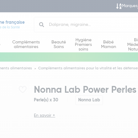
Marques
Search
ne française
e de la Santé
Hygiène
B
Compléments
Beauté
Bébé
e
Premiers
Méde
alimentaires
Soins
Maman
soins
Natu
ents alimentaires
Compléments alimentaires pour la vitalité et les défense
Nonna Lab Power Perles
Perle(s) x 30
Nonna Lab
En savoir +