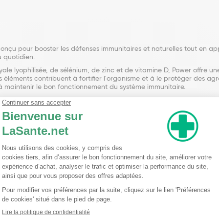
nçu pour booster les défenses immunitaires et naturelles tout en app
u quotidien.
oyale lyophilisée, de sélénium, de zinc et de vitamine D, Power offre 
éléments contribuent à fortifier l'organisme et à le protéger des agres
t à maintenir le bon fonctionnement du système immunitaire.
ower contient du chocolat au lait et des billes de céréales soufflées
re agréable et pratique de prendre soin de sa santé au quotidien. 
 coque, les œufs et les arachides, offrant ainsi une formule adaptée à 
ait entier en poudre, Beurre de cacao, Masse de cacao, Émulsifiant : 
re, Farine de malt de blé, Poudre à lever : Bicarbonate de sodium, Sel)
nissage (Sirop de glucose, Sucre, Agents d'enrobage : Shellac, Gomme 