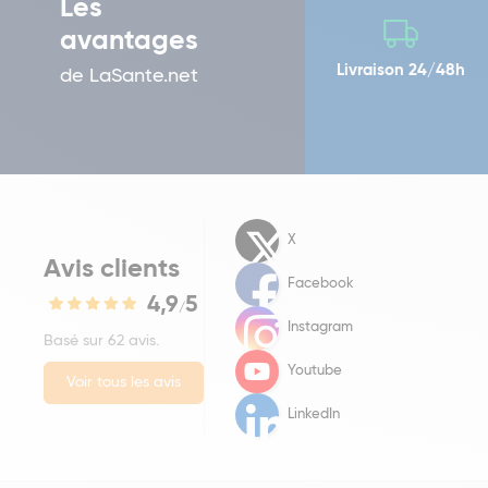
Les
avantages
Livraison 24/48h
de LaSante.net
X
Avis clients
Facebook
4,9
5
/
Instagram
Basé sur 62 avis.
Youtube
Voir tous les avis
LinkedIn