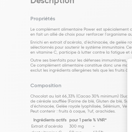
Description
Propriétés
Le complément alimentaire Power est spécialement co
en fait un allié de choix pour renforcer l'organisme a
Enrichi en extrait d'acérola, d'échinacée, de gelée r
sélectionnés pour soutenir le système immunitaire. Ces 
en vitamine C, participe à lutter contre la fatigue e
Outre ses bienfaits pour les défenses immunitaires, P
Ce complément alimentaire constitue donc une maniè
exclut les ingrédients allergènes tels que les fruits à
Composition
Chocolat au lait 66,33% (Cacao 30% minimum) (Sucre, L
de céréale soufflée (Farine de blé, Gluten de blé, Suc
d'échinacée, Gelée royale lyophilisée, Sélénium, Ver
Peut contenir : fruits à coque, ?uf, arachides.
Ingrédients actifs
pour 1 perle
% VNR*
Extrait d'acérola
300 mg
-