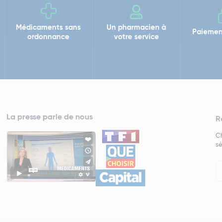
Médicaments sans
Un pharmacien à
Paiemen
ordonnance
votre service
La presse parle de nous
R
Ch
sé
In
Ne