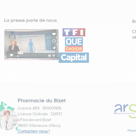
La presse parle de nous
R
Ch
sé
In
Ne
Pharmacie du Bizet
Licence ARS : 590009874
Licence Ordinale : 126921
49 boulevard Bizet
59650 Villeneuve d'Ascq
Pharm
Contactez-nous !