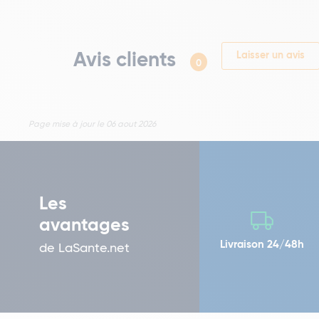
Avis clients
Laisser un avis
0
Page mise à jour le 06 aout 2026
Les
avantages
Livraison 24/48h
de LaSante.net