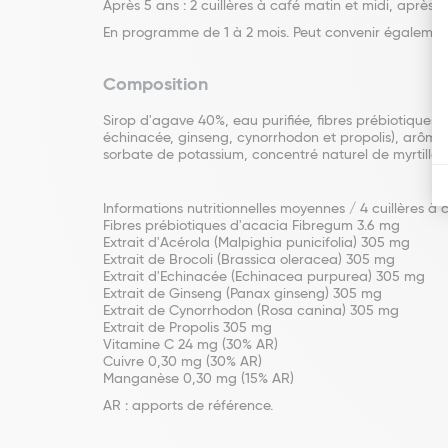
Après 5 ans : 2 cuillères à café matin et midi, après l
En programme de 1 à 2 mois. Peut convenir également 
Composition
Sirop d'agave 40%, eau purifiée, fibres prébiotiques d
échinacée, ginseng, cynorrhodon et propolis), arôme
sorbate de potassium, concentré naturel de myrtille, c
Informations nutritionnelles moyennes / 4 cuillères à c
Fibres prébiotiques d'acacia Fibregum 3.6 mg
Extrait d'Acérola (Malpighia punicifolia) 305 mg
Extrait de Brocoli (Brassica oleracea) 305 mg
Extrait d'Echinacée (Echinacea purpurea) 305 mg
Extrait de Ginseng (Panax ginseng) 305 mg
Extrait de Cynorrhodon (Rosa canina) 305 mg
Extrait de Propolis 305 mg
Vitamine C 24 mg (30% AR)
Cuivre 0,30 mg (30% AR)
Manganèse 0,30 mg (15% AR)
AR : apports de référence.