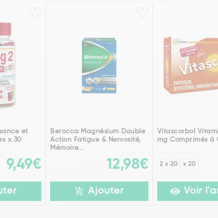
sance et
Berocca Magnésium Double
Vitascorbol Vitam
s x 30
Action Fatigue & Nervosité,
mg Comprimés à 
Mémoire...
9,49€
12,98€
2 x 20
x 20
uter
Ajouter
Voir l'a