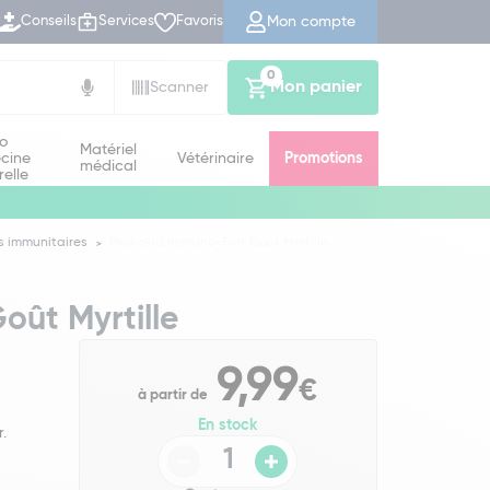
Mon compte
Conseils
Services
Favoris
0
Mon panier
Scanner
io
Matériel
cine
Vétérinaire
Promotions
médical
relle
s immunitaires
Pediakid Immuno-Fort Goût Myrtille
oût Myrtille
9,99
€
à partir de
En stock
.