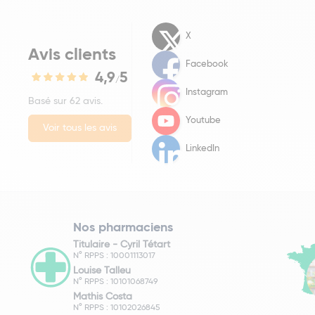
X
Avis clients
Facebook
4,9
5
/
Instagram
Basé sur 62 avis.
Youtube
Voir tous les avis
LinkedIn
Nos pharmaciens
Titulaire -
Cyril Tétart
N° RPPS : 10001113017
Louise Talleu
N° RPPS : 10101068749
Mathis Costa
N° RPPS : 10102026845