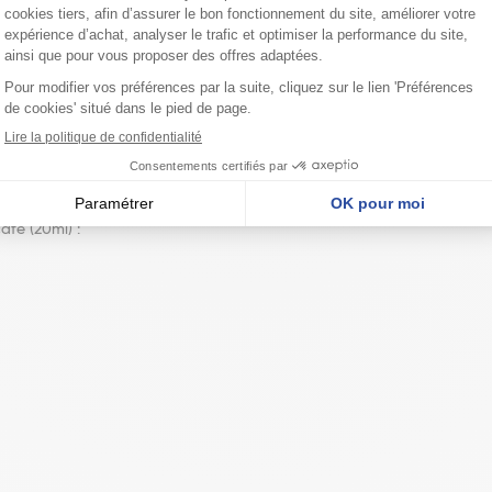
e repas.
à l’adulte de plus de 15 ans.
'acacia Fibregum 15%, extrait hydrogycériné de plantes et de propolis 
s naturels, complexe de vitamines et minéraux : vitamine C, glucona
orrecteur d'acidité : acide citrique.
afé (20ml) :