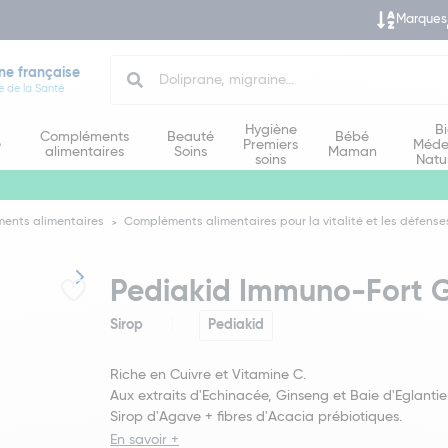
Marques
Search
ne française
e de la Santé
Hygiène
B
Compléments
Beauté
Bébé
e
Premiers
Méde
alimentaires
Soins
Maman
soins
Natu
ents alimentaires
Compléments alimentaires pour la vitalité et les défense
Pediakid Immuno-Fort G
Sirop
Pediakid
Riche en Cuivre et Vitamine C.
Aux extraits d'Echinacée, Ginseng et Baie d'Eglantier
Sirop d'Agave + fibres d'Acacia prébiotiques.
En savoir +