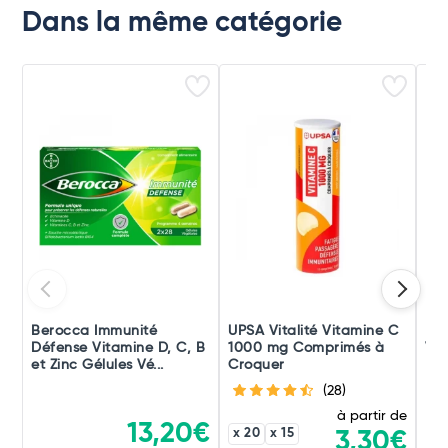
Dans la même catégorie
Berocca Immunité
UPSA Vitalité Vitamine C
Ber
Défense Vitamine D, C, B
1000 mg Comprimés à
Vit
et Zinc Gélules Vé...
Croquer
Mag
(28)
à partir de
13,20€
x 20
x 15
3,30€