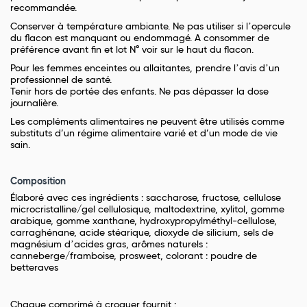
recommandée.
Conserver à température ambiante. Ne pas utiliser si lʼopercule
du flacon est manquant ou endommagé. A consommer de
préférence avant fin et lot N° voir sur le haut du flacon.
Pour les femmes enceintes ou allaitantes, prendre lʼavis dʼun
professionnel de santé.
Tenir hors de portée des enfants. Ne pas dépasser la dose
journalière.
Les compléments alimentaires ne peuvent être utilisés comme
substituts d’un régime alimentaire varié et d’un mode de vie
sain.
Composition
Élaboré avec ces ingrédients : saccharose, fructose, cellulose
microcristalline/gel cellulosique, maltodextrine, xylitol, gomme
arabique, gomme xanthane, hydroxypropylméthyl-cellulose,
carraghénane, acide stéarique, dioxyde de silicium, sels de
magnésium dʼacides gras, arômes naturels :
canneberge/framboise, prosweet, colorant : poudre de
betteraves
Chaque comprimé à croquer fournit :