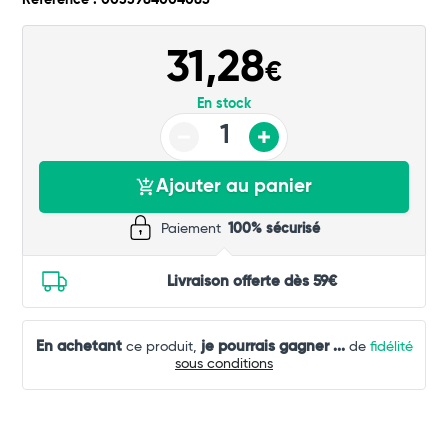
Référence : 0033984004085
Total
31,28
€
Commander
En stock
Ajouter au panier
Paiement
100% sécurisé
Livraison offerte dès 59€
En achetant
je pourrais gagner
...
ce produit,
de
fidélité
sous conditions