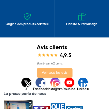
Origine des produits certifiée
Fidélité & Parrainage
Avis clients
4,9
5
/
Basé sur 62 avis.
Voir tous les avis
X
Facebook
Instagram
Youtube
LinkedIn
La presse parle de nous