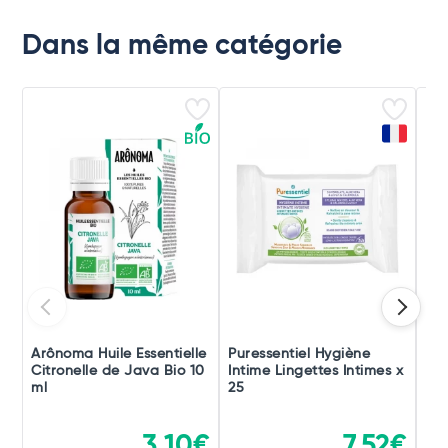
Dans la même catégorie
Arônoma Huile Essentielle
Puressentiel Hygiène
Pur
Citronelle de Java Bio 10
Intime Lingettes Intimes x
Bru
ml
25
Bu
3,10€
7,52€