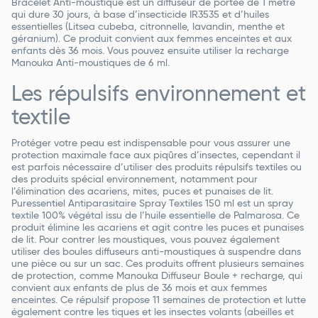
Bracelet Anti-moustique est un diffuseur de portée de 1 mètre
qui dure 30 jours, à base d’insecticide IR3535 et d’huiles
essentielles (Litsea cubeba, citronnelle, lavandin, menthe et
géranium). Ce produit convient aux femmes enceintes et aux
enfants dès 36 mois. Vous pouvez ensuite utiliser la recharge
Manouka Anti-moustiques de 6 ml.
Les répulsifs environnement et
textile
Protéger votre peau est indispensable pour vous assurer une
protection maximale face aux piqûres d’insectes, cependant il
est parfois nécessaire d’utiliser des produits répulsifs textiles ou
des produits spécial environnement, notamment pour
l’élimination des acariens, mites, puces et punaises de lit.
Puressentiel Antiparasitaire Spray Textiles 150 ml est un spray
textile 100% végétal issu de l’huile essentielle de Palmarosa. Ce
produit élimine les acariens et agit contre les puces et punaises
de lit. Pour contrer les moustiques, vous pouvez également
utiliser des boules diffuseurs anti-moustiques à suspendre dans
une pièce ou sur un sac. Ces produits offrent plusieurs semaines
de protection, comme Manouka Diffuseur Boule + recharge, qui
convient aux enfants de plus de 36 mois et aux femmes
enceintes. Ce répulsif propose 11 semaines de protection et lutte
également contre les tiques et les insectes volants (abeilles et