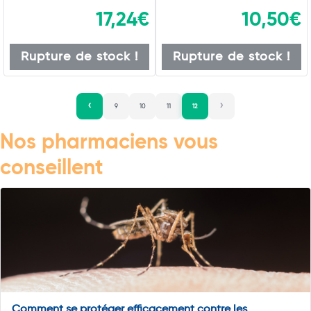
17,24€
10,50€
Rupture de stock !
Rupture de stock !
9
10
11
12
Nos pharmaciens vous
conseillent
Comment se protéger efficacement contre les