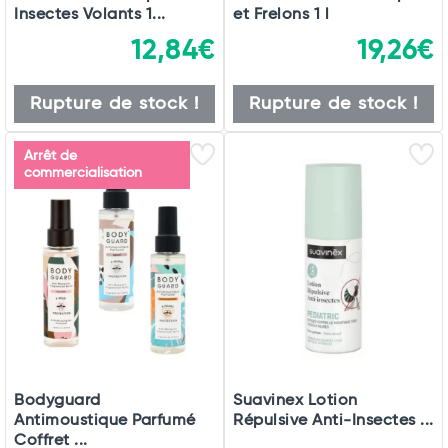
Insectes Volants 1...
et Frelons 1 l
12,84€
19,26€
Rupture de stock !
Rupture de stock !
Arrêt de
commercialisation
Bodyguard
Suavinex Lotion
Antimoustique Parfumé
Répulsive Anti-Insectes ...
Coffret ...