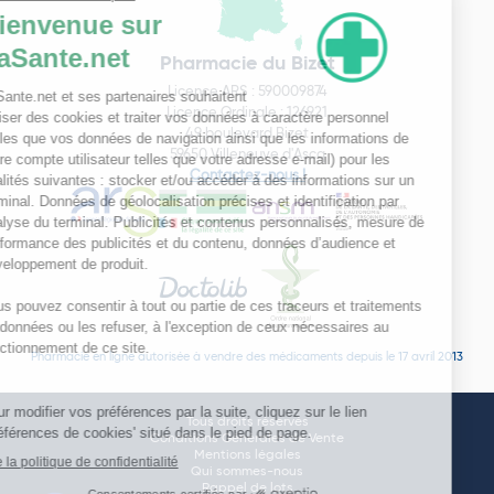
Pharmacie du Bizet
Licence ARS : 590009874
Licence Ordinale : 126921
49 boulevard Bizet
59650 Villeneuve d'Ascq
Contactez-nous !
Pharmacie en ligne autorisée à vendre des médicaments depuis le 17 avril 2013
Tous droits réservés
Conditions Générales de Vente
Mentions légales
Qui sommes-nous
Rappel de lots