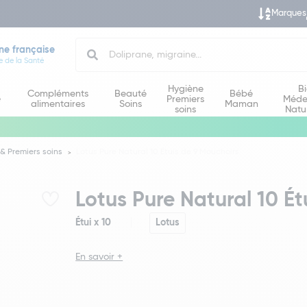
Marques
Search
ne française
e de la Santé
Hygiène
B
Compléments
Beauté
Bébé
e
Premiers
Méde
alimentaires
Soins
Maman
soins
Natu
& Premiers soins
Lotus Pure Natural 10 Étuis de 9 Mouchoirs
Lotus Pure Natural 10 Ét
Étui x 10
Lotus
En savoir +