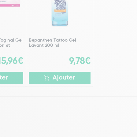
Vaginal Gel
Bepanthen Tattoo Gel
on et
Lavant 200 ml
15,96€
9,78€
ter
Ajouter