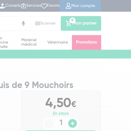
Mon compte
Conseils
Services
Favoris
0
Mon panier
Scanner
io
Matériel
cine
Vétérinaire
Promotions
médical
relle
uis de 9 Mouchoirs
4,50
€
En stock