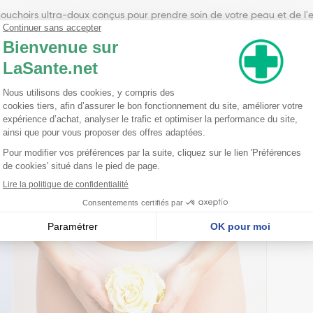
mouchoirs ultra-doux conçus pour prendre soin de votre peau et de l
partir de fibres 100 % biodégradables, d'origine naturelle et non blan
dentel dans la machine à laver. De plus, les emballages souples sont
ribuant ainsi à la réduction des déchets plastiques.
its pour ceux qui privilégient l'hygiène et la douceur. Ces mouchoirs
et leur emballage recyclable en font un choix idéal pour ceux qui se 
ouchoirs sont pratiques à transporter et à utiliser au quotidien.
ouchoirs Lotus Pure Natural Etuis x10 sont une option éco-responsabl
clable contribue à réduire les déchets plastiques. Ces mouchoirs son
tion complète pour ceux qui sont à la recherche de produits respectueu
nseillent