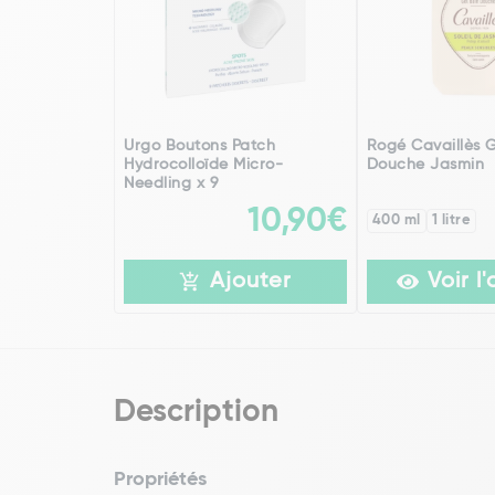
Urgo Boutons Patch
Rogé Cavaillès G
Hydrocolloïde Micro-
Douche Jasmin
Needling x 9
10,90€
400 ml
1 litre
Ajouter
Voir l'
Description
Propriétés