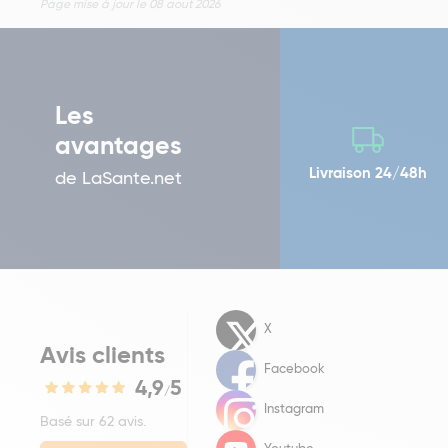
Page mise à jour le 08 aout 2026
Les
avantages
Livraison 24/48h
de LaSante.net
X
Avis clients
Facebook
4,9
5
/
Instagram
Basé sur 62 avis.