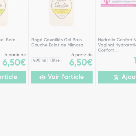
el Bain
Rogé Cavaillès Gel Bain
Hydralin Confort 
Douche Eclat de Mimosa
Vaginal Hydratati
Confort ...
à partir de
à partir de
6,50€
400 ml
1 litre
6,50€
article
Voir l'article
Ajou