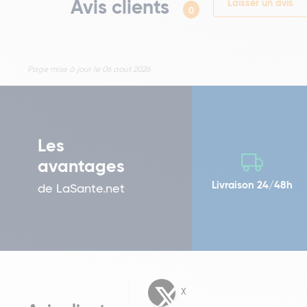
Avis clients
Laisser un avis
0
Page mise à jour le 06 aout 2026
Les
avantages
Livraison 24/48h
de LaSante.net
X