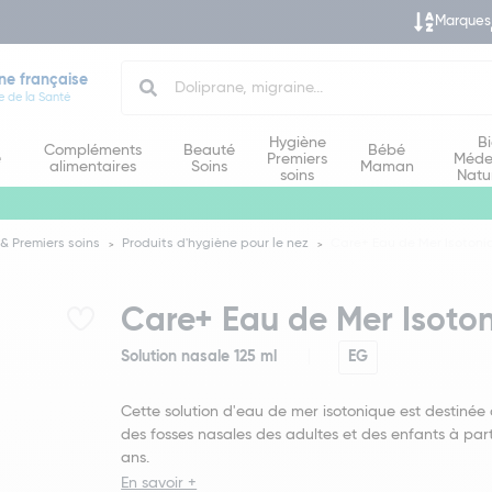
Marques
Search
ne française
e de la Santé
Hygiène
B
Compléments
Beauté
Bébé
e
Premiers
Méde
alimentaires
Soins
Maman
soins
Natu
& Premiers soins
Produits d'hygiène pour le nez
Care+ Eau de Mer Isotoni
Care+ Eau de Mer Isoton
Solution nasale 125 ml
EG
Cette solution d'eau de mer isotonique est destinée
des fosses nasales des adultes et des enfants à part
ans.
En savoir +