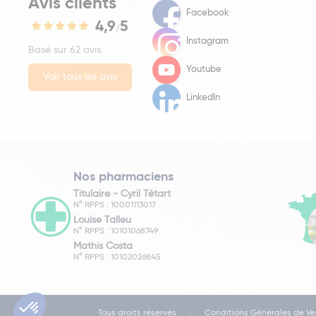
Avis clients
Facebook
4,9
5
/
Instagram
Basé sur 62 avis.
Youtube
Voir tous les avis
LinkedIn
Nos pharmaciens
Titulaire -
Cyril Tétart
N° RPPS : 10001113017
Louise Talleu
N° RPPS : 10101068749
Mathis Costa
N° RPPS : 10102026845
Tous droits réservés
Conditions Générales de Ve