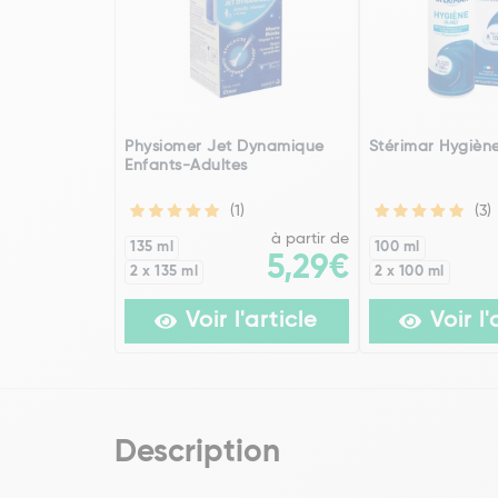
Physiomer Jet Dynamique
Stérimar Hygièn
Enfants-Adultes
(1)
(3)
à partir de
135 ml
100 ml
5,29€
2 x 135 ml
2 x 100 ml
Voir l'article
Voir l'
Description