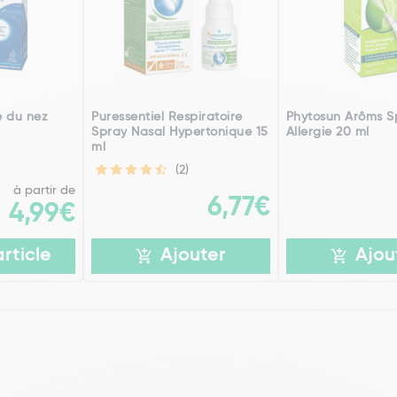
e du nez
Puressentiel Respiratoire
Phytosun Arôms S
Spray Nasal Hypertonique 15
Allergie 20 ml
ml
(2)
à partir de
6,77€
4,99€
article
Ajouter
Ajou