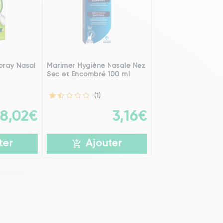
pray Nasal
Marimer Hygiène Nasale Nez
Sec et Encombré 100 ml
(1)
8,02€
3,16€
ter
Ajouter