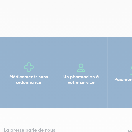
Médicaments sans
Un pharmacien à
Paiemen
ordonnance
votre service
La presse parle de nous
R