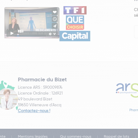
Ch
sé
In
Ne
Pharmacie du Bizet
Licence ARS : 590009874
Licence Ordinale : 126921
49 boulevard Bizet
59650 Villeneuve d'Ascq
Pharm
Contactez-nous !
nte
Mentions légales
Qui sommes-nous
Rappel de lots