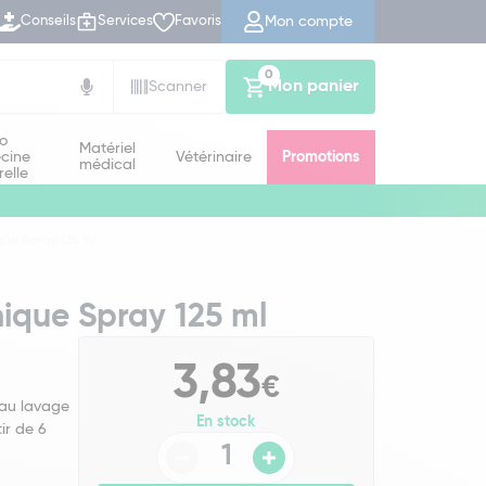
Mon compte
Conseils
Services
Favoris
0
Mon panier
Scanner
io
Matériel
cine
Vétérinaire
Promotions
médical
relle
que Spray 125 ml
ique Spray 125 ml
3,83
€
 au lavage
En stock
ir de 6