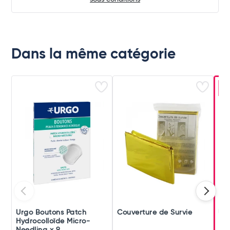
Dans la même catégorie
-
Urgo Boutons Patch
Couverture de Survie
Ur
Hydrocolloïde Micro-
Rés