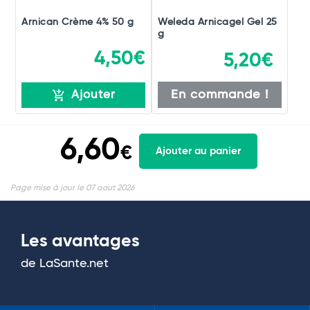
Arnican Crème 4% 50 g
Weleda Arnicagel Gel 25
g
4,50€
5,20€
En commande !
Ajouter
6,60
€
Ajouter au panier
Page mise à jour le 07 aout 2026
Les avantages
de LaSante.net