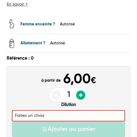
En savoir +
Total
Commander
Femme enceinte ?
Autorisé
Allaitement ?
Autorisé
Référence : 0
6,00
€
à partir de
Dilution
Ajouter au panier