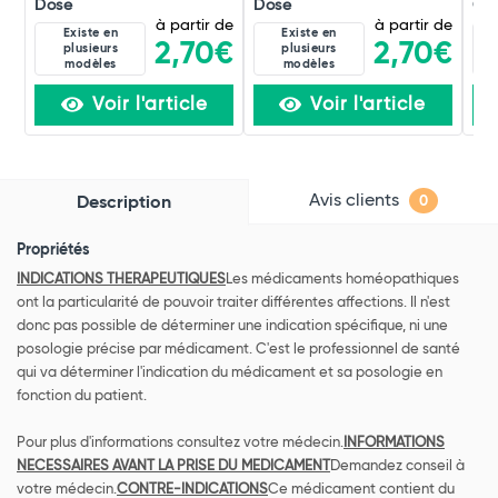
Dose
Dose
Occ
à partir de
à partir de
Existe en
Existe en
2,70€
2,70€
plusieurs
plusieurs
modèles
modèles
Voir l'article
Voir l'article
Avis clients
Description
0
Propriétés
INDICATIONS THERAPEUTIQUES
Les médicaments homéopathiques
ont la particularité de pouvoir traiter différentes affections. Il n'est
donc pas possible de déterminer une indication spécifique, ni une
posologie précise par médicament. C'est le professionnel de santé
qui va déterminer l'indication du médicament et sa posologie en
fonction du patient.
Pour plus d'informations consultez votre médecin.
INFORMATIONS
NECESSAIRES AVANT LA PRISE DU MEDICAMENT
Demandez conseil à
votre médecin.
CONTRE-INDICATIONS
Ce médicament contient du