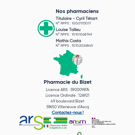
Nos pharmaciens
Titulaire -
Cyril Tétart
N° RPPS : 10001113017
Louise Talleu
N° RPPS : 10101068749
Mathis Costa
N° RPPS : 10102026845
Pharmacie du Bizet
Licence ARS : 590009874
Licence Ordinale : 126921
49 boulevard Bizet
59650 Villeneuve d'Ascq
Contactez-nous !