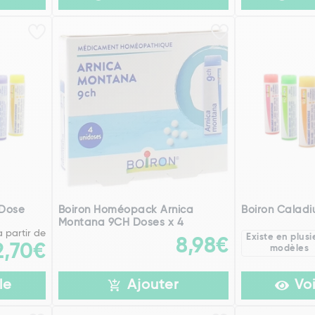
 Dose
Boiron Homéopack Arnica
Boiron Calad
Montana 9CH Doses x 4
à partir de
Existe en plusi
8,98€
2,70€
modèles
le
Ajouter
Voi