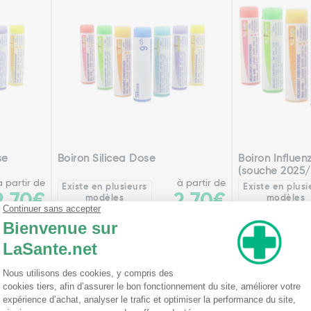
se
Boiron Silicea Dose
Boiron Influe
(souche 2025/
à partir de
à partir de
Existe en plusieurs
Existe en plusi
2,70€
2,70€
modèles
modèles
le
Voir l'article
Voi
édente
Pa
1
2
3
4
5
6
7