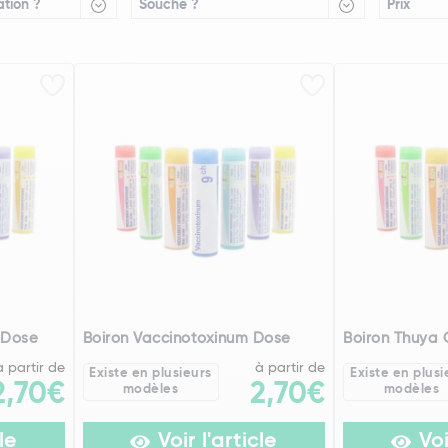
tion ?
Souche ?
Prix
 Dose
Boiron Vaccinotoxinum Dose
Boiron Thuya 
à partir de
à partir de
Existe en plusieurs
Existe en plusi
2,70€
2,70€
modèles
modèles
le
Voir l'article
Voi