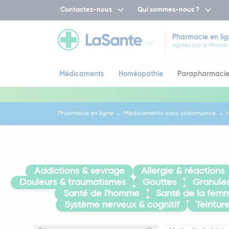
Contactez-nous
Qui sommes-nous ?
Pharmacie en lig
agréée par le Ministèr
Médicaments
Homéopathie
Parapharmaci
Pharmacie en ligne
Médicaments sans ordonnance
Addictions & sevrage
Allergie & réactions
Douleurs & traumatismes
Gouttes
Granule
Santé de l'homme
Santé de la fem
Système nerveux & cognitif
Teintur