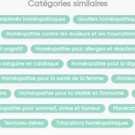
Catégories similaires
mprimés homéopathiques
Gouttes homéopathiq
Homéopathie contre les douleurs et les traumatis
 cognitif
Homéopathie pour allergies et réaction
n sanguine et cardiaque
Homéopathie pour la dige
Homéopathie pour la santé de la femme
Homéopa
ire
Homéopathie pour la vitalité et l'immunité
opathie pour sommeil, stress et humeur
Macérats
Teintures mères
Triturations homéopathiques