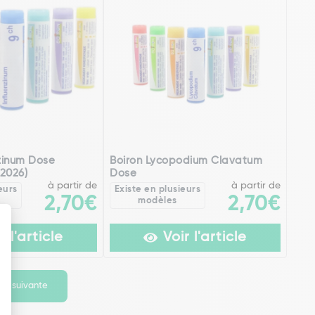
nzinum Dose
Boiron Lycopodium Clavatum
2026)
Dose
à partir de
à partir de
eurs
Existe en plusieurs
2,70€
2,70€
modèles
r l'article
Voir l'article
ge suivante