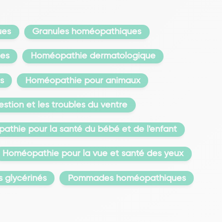
ues
Granules homéopathiques
mes
Homéopathie dermatologique
s
Homéopathie pour animaux
stion et les troubles du ventre
thie pour la santé du bébé et de l'enfant
Homéopathie pour la vue et santé des yeux
 glycérinés
Pommades homéopathiques