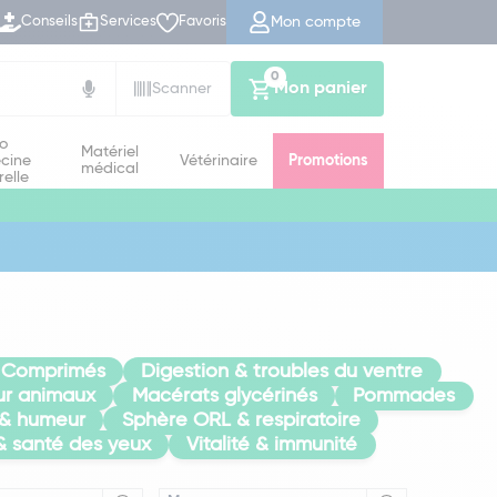
Mon compte
Conseils
Services
Favoris
0
Mon panier
Scanner
io
Matériel
cine
Vétérinaire
Promotions
médical
relle
Comprimés
Digestion & troubles du ventre
r animaux
Macérats glycérinés
Pommades
 & humeur
Sphère ORL & respiratoire
& santé des yeux
Vitalité & immunité