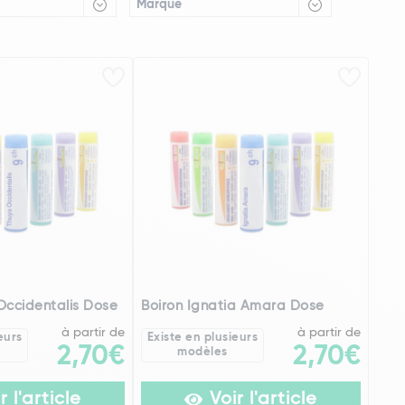
Marque
Occidentalis Dose
Boiron Ignatia Amara Dose
à partir de
à partir de
eurs
Existe en plusieurs
2,70€
2,70€
modèles
r l'article
Voir l'article