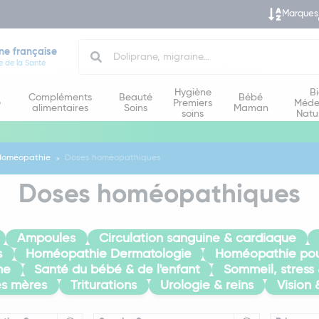
Marques
Search
ne française
e de la Santé
Hygiène
B
Compléments
Beauté
Bébé
e
Premiers
Méde
alimentaires
Soins
Maman
soins
Natu
Homéopathie
Doses homéopathiques
Doses homéopathiques
Ampoules
Circulation sanguine & cardiaque
s
Homéopathie Dermatologie
Homéopathie pou
me
Santé du bébé & de l'enfant
Sommeil, stress
es mères
Triturations
Urologie & reins
Vision 