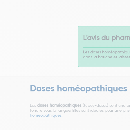
L'avis du phar
Les doses homéopathiques 
dans la bouche et laissez
Doses homéopathiques
Les
doses homéopathiques
(tubes-doses) sont une p
fondre sous la langue. Elles sont idéales pour une pr
homéopathiques
.