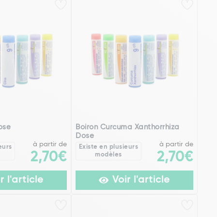
ose
Boiron Curcuma Xanthorrhiza
Dose
à partir de
à partir de
eurs
Existe en plusieurs
2,70€
2,70€
modèles
r l'article
Voir l'article