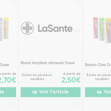
Rocal Amylium nitrosum Dose
 Dose
Boiron Cina D
à partir de
à partir de
Existe en plusieurs
Existe en plusi
2,70€
2,50€
modèles
modèles
le
Voir l'article
Voi