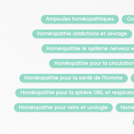
Ampoules homéopathiques
Co
Homéopathie addictions et sevrage
Homéopathie le système nerveux et
Homéopathie pour la circulatio
Homéopathie pour la santé de l'homme
Homéopathie pour la sphère ORL et respirato
Homéopathie pour reins et urologie
Homé