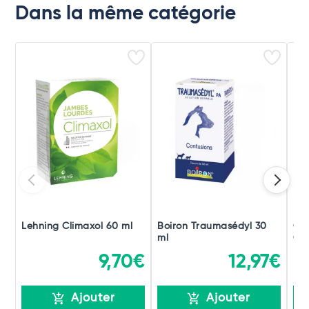
Dans la même catégorie
Lehning Climaxol 60 ml
Boiron Traumasédyl 30
Ch
ml
Gou
9,70€
12,97€
Ajouter
Ajouter