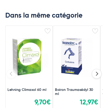
Dans la même catégorie
Lehning Climaxol 60 ml
Boiron Traumasédyl 30
Ch
ml
Gou
9,70€
12,97€