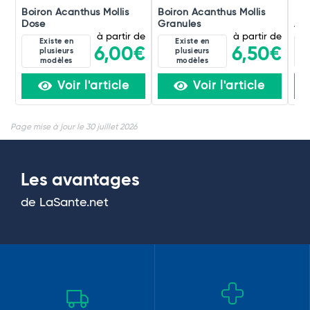
Boiron Acanthus Mollis
Boiron Acanthus Mollis
Boi
Dose
Granules
Amp
à partir de
à partir de
Existe en
Existe en
6,00€
6,50€
plusieurs
plusieurs
modèles
modèles
Voir l'article
Voir l'article
Page mise à jour le 30 juillet 2026
Les avantages
de LaSante.net