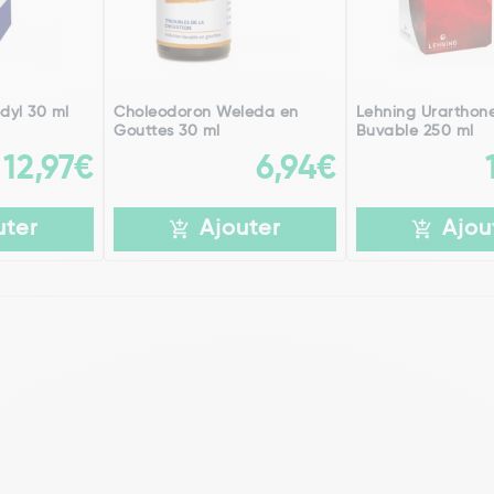
dyl 30 ml
Choleodoron Weleda en
Lehning Urarthone
Gouttes 30 ml
Buvable 250 ml
12,97€
6,94€
uter
Ajouter
Ajou