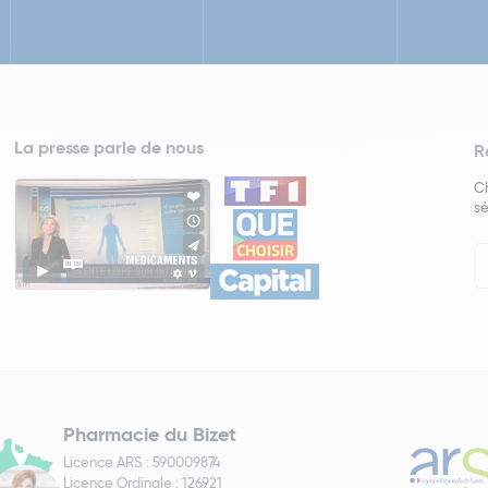
La presse parle de nous
R
Ch
sé
In
Ne
Pharmacie du Bizet
Licence ARS : 590009874
Licence Ordinale : 126921