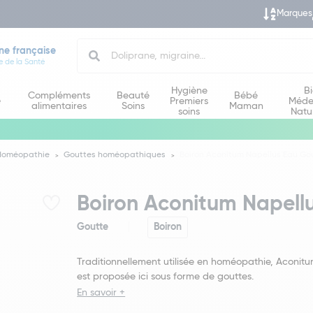
Marques
Search
ne française
e de la Santé
Hygiène
B
Compléments
Beauté
Bébé
e
Premiers
Méde
alimentaires
Soins
Maman
soins
Natu
Homéopathie
Gouttes homéopathiques
Boiron Aconitum Napellus Eau Go
Boiron Aconitum Napell
Goutte
Boiron
Traditionnellement utilisée en homéopathie, Aconit
est proposée ici sous forme de gouttes.
En savoir +