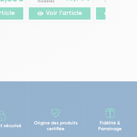
modèles
modèles
rticle
Voir l'article
Voir l'ar
Origine des produits
Fidélité &
t sécurisé
certifiée
Parrainage