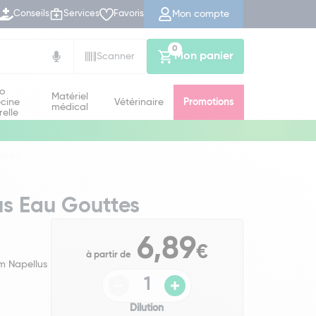
Mon compte
Conseils
Services
Favoris
0
Mon panier
Scanner
io
Matériel
cine
Vétérinaire
Promotions
médical
relle
uttes
us Eau Gouttes
6,89
€
à partir de
um Napellus
Dilution