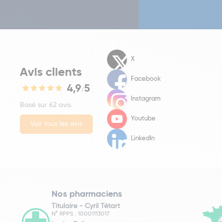
X
Avis clients
Facebook
4,9
5
/
Instagram
Basé sur 62 avis.
Youtube
Voir tous les avis
LinkedIn
Nos pharmaciens
Titulaire -
Cyril Tétart
N° RPPS : 10001113017