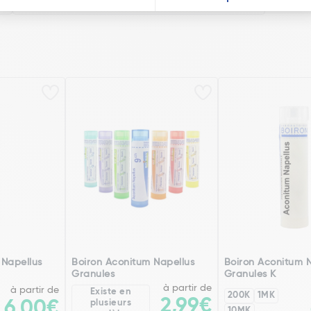
 Napellus
Boiron Aconitum Napellus
Boiron Aconitum 
Granules
Granules K
à partir de
à partir de
Existe en
200K
1MK
2,99€
6,00€
plusieurs
10MK