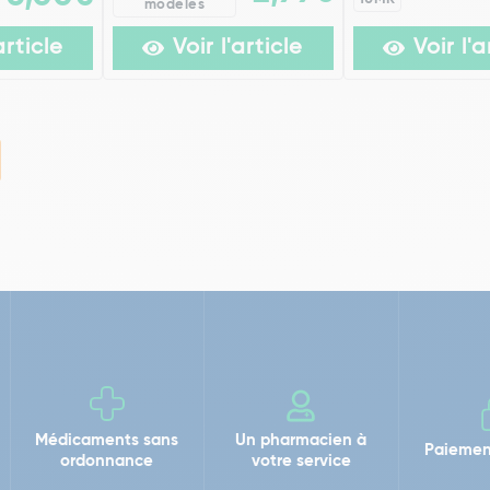
modèles
article
Voir l'article
Voir l'a
Médicaments sans
Un pharmacien à
Paiemen
ordonnance
votre service