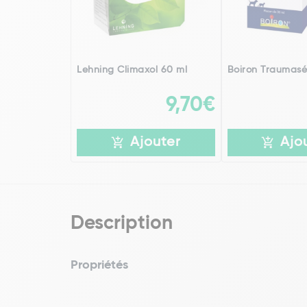
Lehning Climaxol 60 ml
Boiron Traumasé
9,70€
Ajouter
Ajo
Description
Propriétés