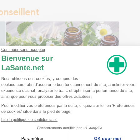
nseillent
Ma trousse à pharmacie homéopathique
Ceci est un petit guide pratique des traitements
homéopathiques à avoir chez soi ! L'homéopathie
est une disciple à part entière dans l'arsenal
thérapeutique. Celle-ci est basée sur le principe
qu'une ...
Lire la suite