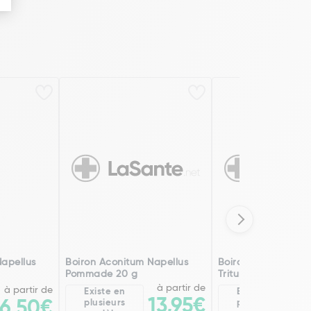
Napellus
Boiron Aconitum Napellus
Boiron Aconitum Na
Pommade 20 g
Trituration
à partir de
à partir de
Existe en
Existe en
13,95€
1
6,50€
plusieurs
plusieurs