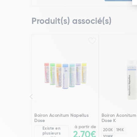
Produit(s) associé(s)
Boiron Aconitum Napellus
Boiron Aconitum
Dose
Dose K
à partir de
Existe en
200K
1MK
2,70€
plusieurs
10MK