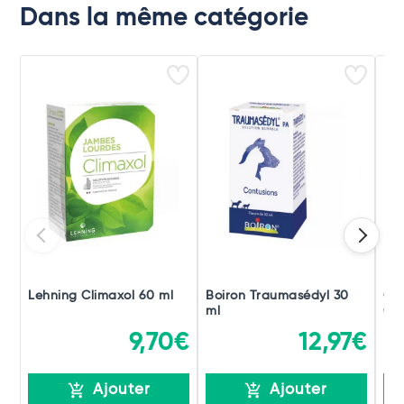
Dans la même catégorie
Lehning Climaxol 60 ml
Boiron Traumasédyl 30
Ch
ml
Gou
9,70€
12,97€
Ajouter
Ajouter