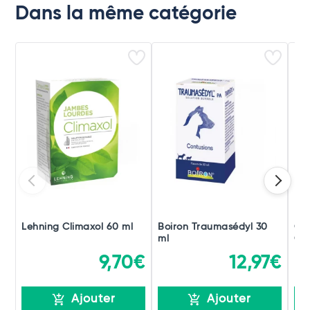
Dans la même catégorie
Lehning Climaxol 60 ml
Boiron Traumasédyl 30
Ch
ml
Gou
9,70€
12,97€
Ajouter
Ajouter