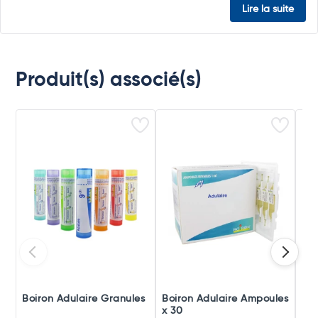
Lire la suite
Produit(s) associé(s)
Boiron Adulaire Granules
Boiron Adulaire Ampoules
Boi
x 30