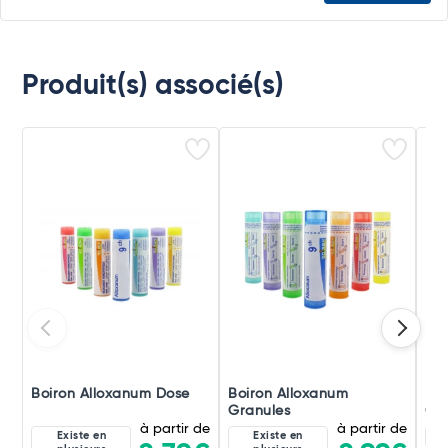
Produit(s) associé(s)
Boiron Alloxanum Dose
Boiron Alloxanum
Boi
Granules
Gou
à partir de
à partir de
Existe en
Existe en
30