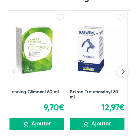
Lehning Climaxol 60 ml
Boiron Traumasédyl 30
Ch
ml
Gou
9,70€
12,97€
Ajouter
Ajouter