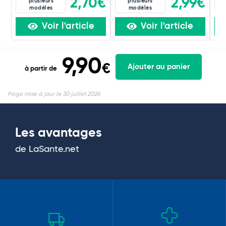
2,70€
2,99€
plusieurs
plusieurs
60
modèles
modèles
Voir l'article
Voir l'article
9,90
€
Ajouter au panier
à partir de
Page mise à jour le 30 juillet 2026
Les avantages
de LaSante.net