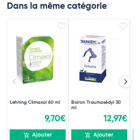
Dans la même catégorie
Lehning Climaxol 60 ml
Boiron Traumasédyl 30
Ch
ml
Gou
9,70€
12,97€
Ajouter
Ajouter