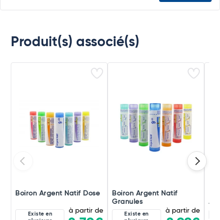
Produit(s) associé(s)
Boiron Argent Natif Dose
Boiron Argent Natif
Boi
Granules
Amp
à partir de
à partir de
Existe en
Existe en
4C