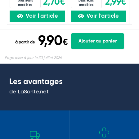
2,70€
2,99€
plusieurs
plusieurs
8D
modèles
modèles
Voir l'article
Voir l'article
9,90
€
Ajouter au panier
à partir de
Page mise à jour le 30 juillet 2026
Les avantages
de LaSante.net