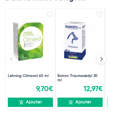
Lehning Climaxol 60 ml
Boiron Traumasédyl 30
Ch
ml
Gou
9,70€
12,97€
Ajouter
Ajouter