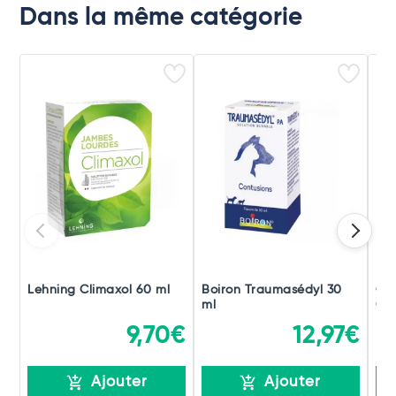
Dans la même catégorie
Lehning Climaxol 60 ml
Boiron Traumasédyl 30
Ch
ml
Gou
9,70€
12,97€
Ajouter
Ajouter