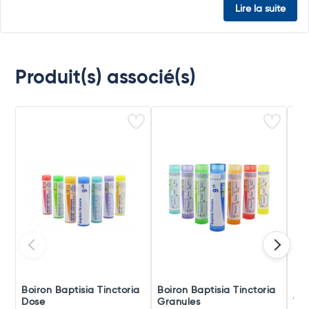
Lire la suite
Produit(s) associé(s)
Boiron Baptisia Tinctoria
Boiron Baptisia Tinctoria
Boi
Dose
Granules
Tri