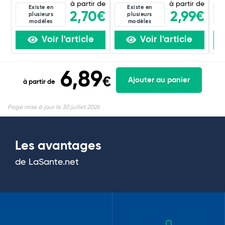
à partir de
à partir de
Existe en
Existe en
5C
2,70€
2,99€
plusieurs
plusieurs
60
modèles
modèles
Voir l'article
Voir l'article
6,89
€
Ajouter au panier
à partir de
Page mise à jour le 30 juillet 2026
Les avantages
de LaSante.net