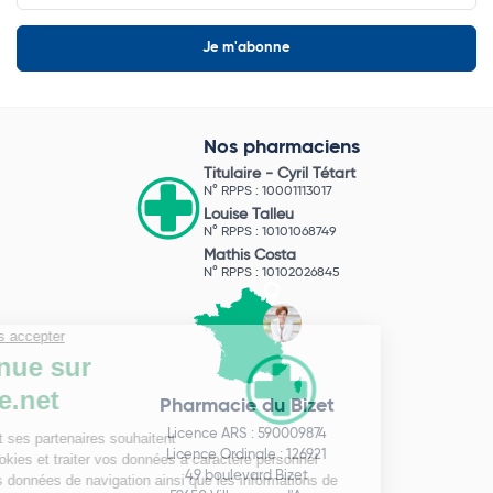
Nos pharmaciens
Titulaire -
Cyril Tétart
N° RPPS : 10001113017
Louise Talleu
N° RPPS : 10101068749
Mathis Costa
N° RPPS : 10102026845
Pharmacie du Bizet
Licence ARS : 590009874
Licence Ordinale : 126921
49 boulevard Bizet