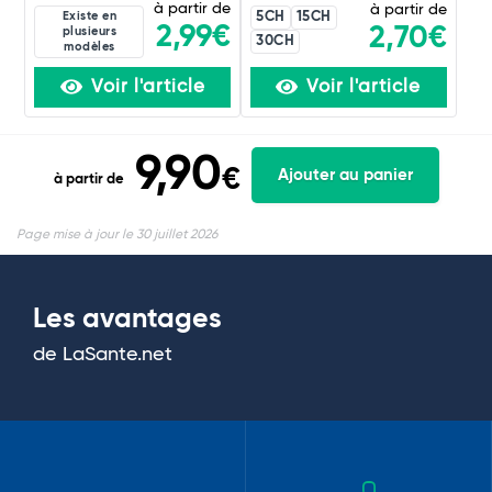
à partir de
à partir de
Existe en
5CH
15CH
2,99€
2,70€
plusieurs
30CH
modèles
Voir l'article
Voir l'article
9,90
€
Ajouter au panier
à partir de
Page mise à jour le 30 juillet 2026
Les avantages
de LaSante.net