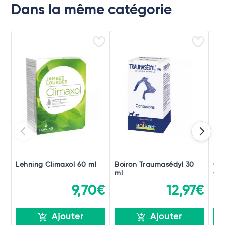
Dans la même catégorie
Lehning Climaxol 60 ml
Boiron Traumasédyl 30
Ch
ml
Gou
9,70€
12,97€
Ajouter
Ajouter