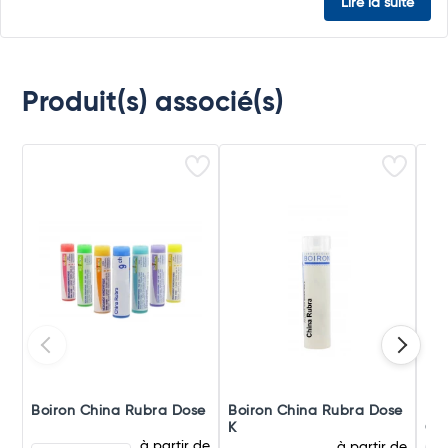
Lire la suite
Produit(s) associé(s)
Boiron China Rubra Dose
Boiron China Rubra Dose
Boi
K
Gra
à partir de
à partir de