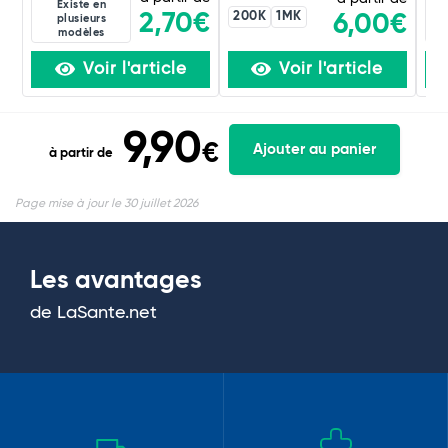
Existe en
200K
1MK
2,70€
6,00€
plusieurs
modèles
Voir l'article
Voir l'article
9,90
€
Ajouter au panier
à partir de
Page mise à jour le 30 juillet 2026
Les avantages
de LaSante.net