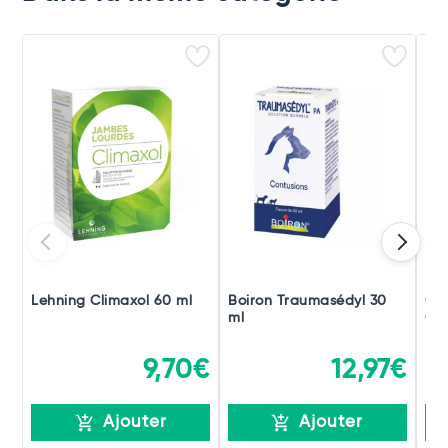
Lehning Climaxol 60 ml
Boiron Traumasédyl 30
Ch
ml
Gou
9,70€
12,97€
Ajouter
Ajouter