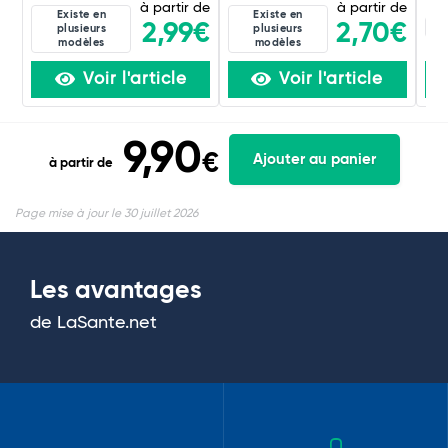
à partir de
à partir de
Existe en
Existe en
4C
2,99€
2,70€
plusieurs
plusieurs
modèles
modèles
Voir l'article
Voir l'article
9,90
€
Ajouter au panier
à partir de
Page mise à jour le 30 juillet 2026
Les avantages
de LaSante.net