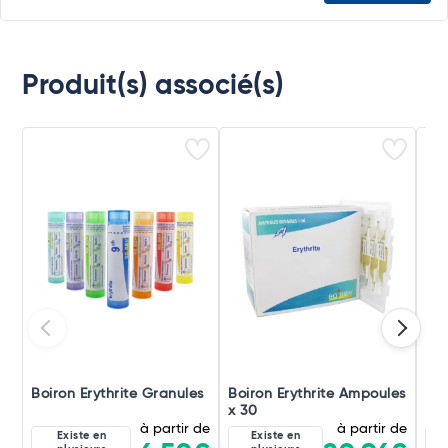
Produit(s) associé(s)
Boiron Erythrite Granules
Boiron Erythrite Ampoules
Boi
x 30
à partir de
à partir de
Existe en
Existe en