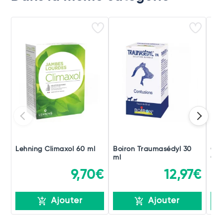
Lehning Climaxol 60 ml
Boiron Traumasédyl 30
Ch
ml
Gou
9,70€
12,97€
Ajouter
Ajouter