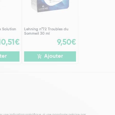
 Solution
Lehning n°72 Troubles du
Sommeil 30 ml
10,51€
9,50€
ter
Ajouter
r une indication spécifique, ni une posologie précise par