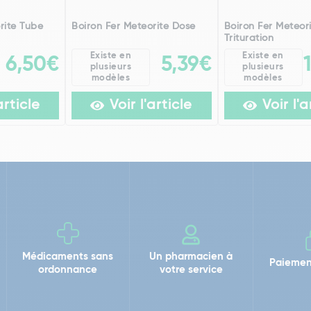
rite Tube
Boiron Fer Meteorite Dose
Boiron Fer Meteor
Trituration
Existe en
Existe en
6,50€
5,39€
plusieurs
plusieurs
modèles
modèles
article
Voir l'article
Voir l'a
Médicaments sans
Un pharmacien à
Paiemen
ordonnance
votre service