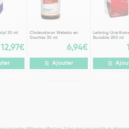
dyl 30 ml
Choleodoron Weleda en
Lehning Urarthone
Gouttes 30 ml
Buvable 250 ml
12,97€
6,94€
uter
Ajouter
Ajou
voir traiter différentes affections. Il n'est donc pas possible de détermine