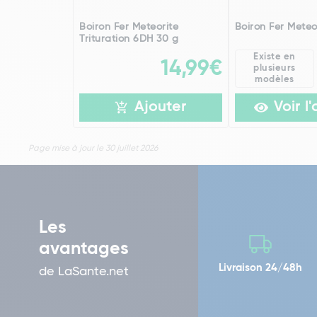
Boiron Fer Meteorite
Boiron Fer Meteo
Trituration 6DH 30 g
Existe en
14,99€
plusieurs
modèles
Ajouter
Voir l'
Page mise à jour le 30 juillet 2026
Les
avantages
Livraison 24/48h
de LaSante.net