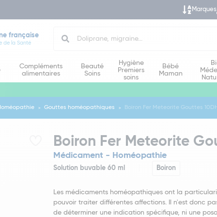
Marques
Search
ne française
e de la Santé
Hygiène
B
Compléments
Beauté
Bébé
e
Premiers
Méde
alimentaires
Soins
Maman
soins
Natu
Homéopathie
Gouttes homéopathiques
Boiron Fer Meteorite Gouttes 10D
Boiron Fer Meteorite Go
Médicament - Homéopathie
Solution buvable 60 ml
Boiron
Les médicaments homéopathiques ont la particulari
pouvoir traiter différentes affections. Il n'est donc pa
de déterminer une indication spécifique, ni une poso