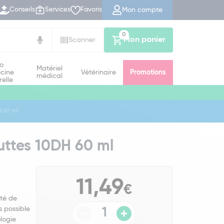
Mon compte
Conseils
Services
Favoris
0
Mon panier
Scanner
io
Matériel
cine
Vétérinaire
Promotions
médical
relle
H 60 ml
uttes 10DH 60 ml
11,49
€
té de
s possible
logie