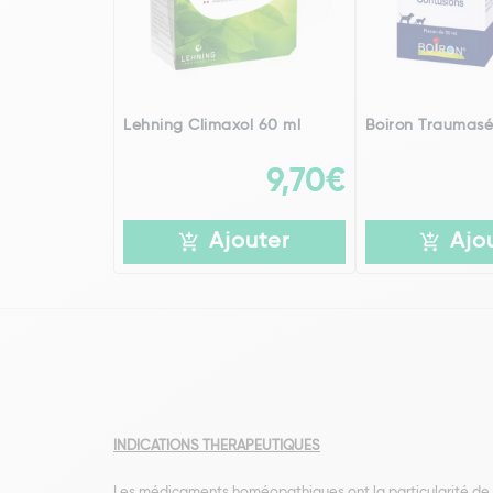
Lehning Climaxol 60 ml
Boiron Traumasé
9,70€
Ajouter
Ajo
INDICATIONS THERAPEUTIQUES
Les médicaments homéopathiques ont la particularité de pou