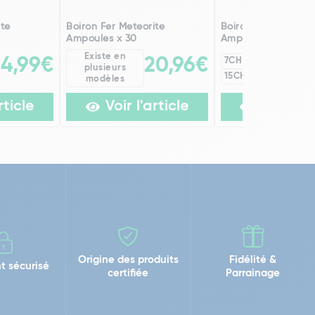
ite
Boiron Fer Meteorite
Boiron Fer Meteori
Ampoules x 30
Ampoules x 30
Existe en
14,99€
20,96€
7CH
9CH
2
plusieurs
15CH
modèles
rticle
Voir l'article
Voir l'ar
Origine des produits
Fidélité &
t sécurisé
certifiée
Parrainage