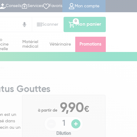
Mon compte
Conseils
Services
Favoris
0
Mon panier
Scanner
io
Matériel
cine
Vétérinaire
Promotions
médical
relle
tes
atus Gouttes
9,90
€
à partir de
on est un
isé dans
decin ou un
Dilution