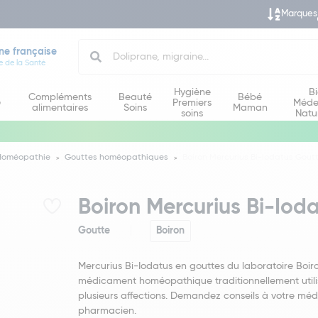
Marques
Search
ne française
e de la Santé
Hygiène
B
Compléments
Beauté
Bébé
e
Premiers
Méde
alimentaires
Soins
Maman
soins
Natu
Homéopathie
Gouttes homéopathiques
Boiron Mercurius Bi-Iodatus Gout
Boiron Mercurius Bi-Iod
Goutte
Boiron
Mercurius Bi-Iodatus en gouttes du laboratoire Boir
médicament homéopathique traditionnellement util
plusieurs affections. Demandez conseils à votre mé
pharmacien.