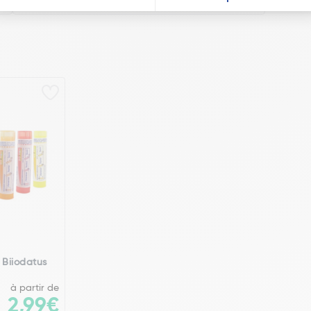
 Biiodatus
à partir de
2,99€