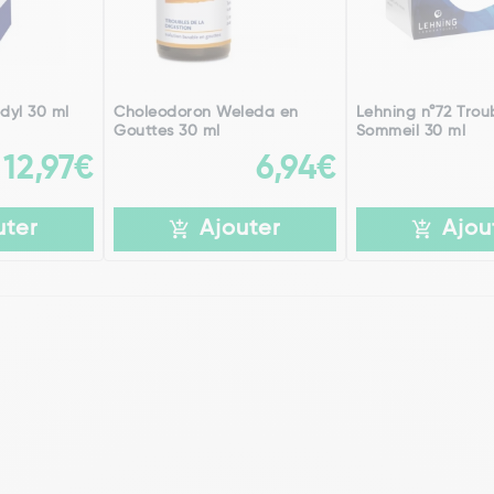
dyl 30 ml
Choleodoron Weleda en
Lehning n°72 Trou
Gouttes 30 ml
Sommeil 30 ml
12,97€
6,94€
uter
Ajouter
Ajou