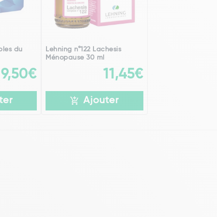
bles du
Lehning n°122 Lachesis
Ménopause 30 ml
9,50€
11,45€
ter
Ajouter