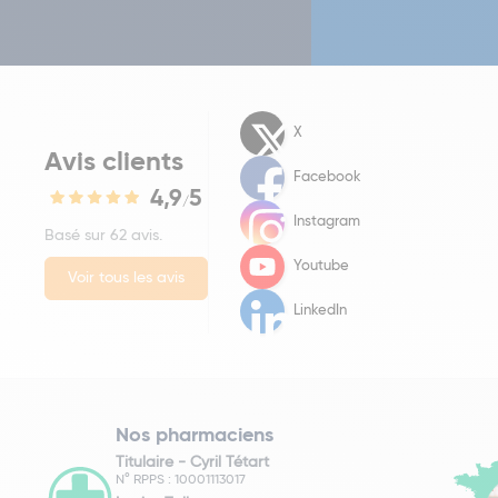
X
Avis clients
Facebook
4,9
5
/
Instagram
Basé sur 62 avis.
Youtube
Voir tous les avis
LinkedIn
Nos pharmaciens
Titulaire -
Cyril Tétart
N° RPPS : 10001113017