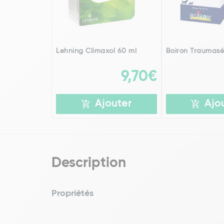
Lehning Climaxol 60 ml
Boiron Traumasé
9,70€
Ajouter
Ajo
Description
Propriétés