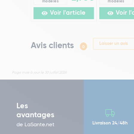
modèles
modèles
Voir l'article
Voir l'
Avis clients
Laisser un avis
0
Page mise à jour le 30 juillet 2026
Les
avantages
Livraison 24/48h
de LaSante.net