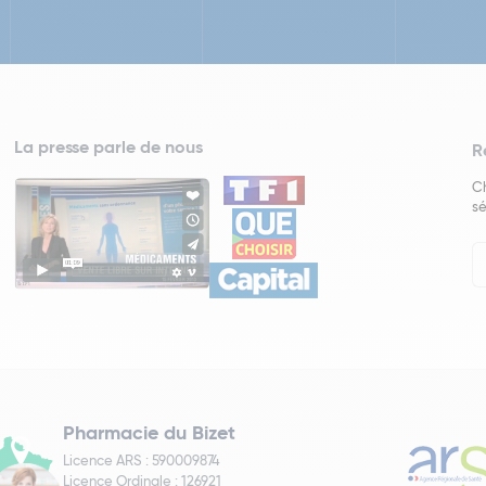
La presse parle de nous
R
Ch
sé
In
Ne
Pharmacie du Bizet
Licence ARS : 590009874
Licence Ordinale : 126921