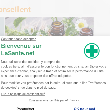
nseillent
Ma trousse à pharmacie homéopathique
Ceci est un petit guide pratique des traitements
homéopathiques à avoir chez soi ! L'homéopathie
est une disciple à part entière dans l'arsenal
thérapeutique. Celle-ci est basée sur le principe
qu'une ...
Lire la suite