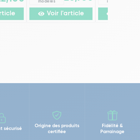
modèles
modèles
rticle
Voir l'article
Voir l'ar
Origine des produits
Fidélité &
t sécurisé
certifiée
Parrainage