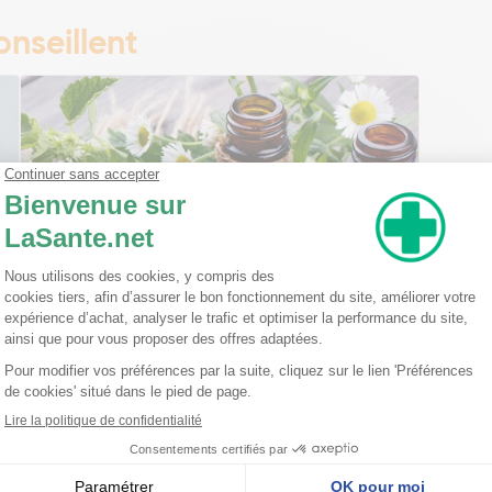
nseillent
Ma trousse à pharmacie homéopathique
Ceci est un petit guide pratique des traitements
homéopathiques à avoir chez soi ! L'homéopathie
est une disciple à part entière dans l'arsenal
thérapeutique. Celle-ci est basée sur le principe
qu'une ...
Lire la suite