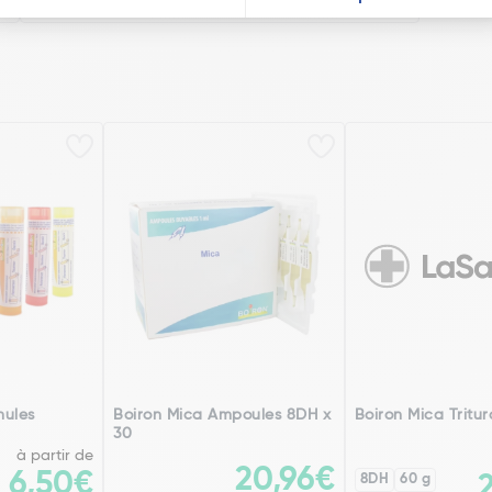
nules
Boiron Mica Ampoules 8DH x
Boiron Mica Tritur
30
à partir de
20,96€
6,50€
8DH
60 g