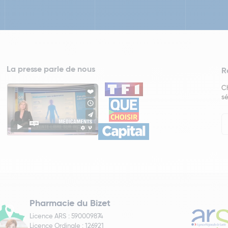
La presse parle de nous
R
Ch
sé
In
Ne
Pharmacie du Bizet
Licence ARS : 590009874
Licence Ordinale : 126921