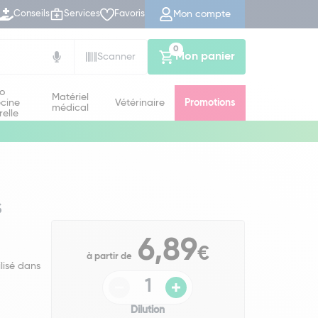
Mon compte
Conseils
Services
Favoris
0
Mon panier
Scanner
io
Matériel
cine
Vétérinaire
Promotions
médical
relle
s
6,89
€
à partir de
lisé dans
Dilution