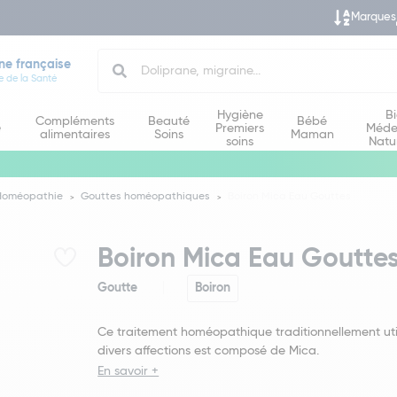
Marques
Search
ne française
e de la Santé
Hygiène
B
Compléments
Beauté
Bébé
e
Premiers
Méde
alimentaires
Soins
Maman
soins
Natu
Homéopathie
Gouttes homéopathiques
Boiron Mica Eau Gouttes
Boiron Mica Eau Goutte
Goutte
Boiron
Ce traitement homéopathique traditionnellement uti
divers affections est composé de Mica.
En savoir +