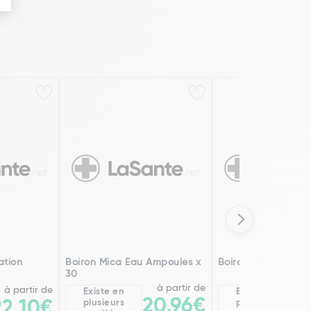
ation
Boiron Mica Eau Ampoules x
Boiron Mica Ampou
30
à partir de
à partir de
Existe en
Existe en
20,96€
2
22,10€
plusieurs
plusieurs