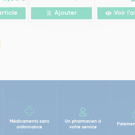
article
Ajouter
Voir l'a
Médicaments sans
Un pharmacien à
Paiemen
ordonnance
votre service