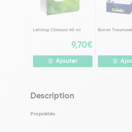
Lehning Climaxol 60 ml
Boiron Traumasé
9,70€
Ajouter
Ajo
Description
Propriétés