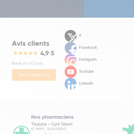
X
Avis clients
Facebook
4,9
5
/
Instagram
Basé sur 62 avis.
Youtube
Voir tous les avis
LinkedIn
Nos pharmaciens
Titulaire -
Cyril Tétart
N° RPPS : 10001113017