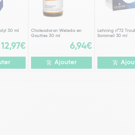
dyl 30 ml
Choleodoron Weleda en
Lehning n°72 Trou
Gouttes 30 ml
Sommeil 30 ml
12,97€
6,94€
uter
Ajouter
Ajou