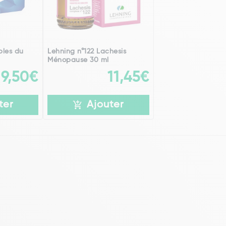
bles du
Lehning n°122 Lachesis
Ménopause 30 ml
9,50€
11,45€
ter
Ajouter