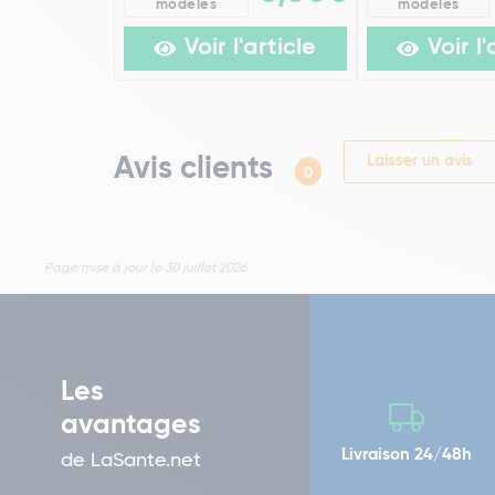
modèles
modèles
Voir l'article
Voir l'
Avis clients
Laisser un avis
0
Page mise à jour le 30 juillet 2026
Les
avantages
Livraison 24/48h
de LaSante.net