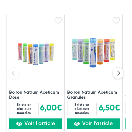
Boiron Natrum Aceticum
Boiron Natrum Aceticum
Boi
Dose
Granules
Tri
Existe en
Existe en
4D
6,00€
6,50€
plusieurs
plusieurs
60
modèles
modèles
Voir l'article
Voir l'article