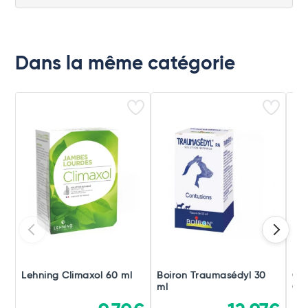
Dans la même catégorie
Lehning Climaxol 60 ml
Boiron Traumasédyl 30
Ch
ml
Gou