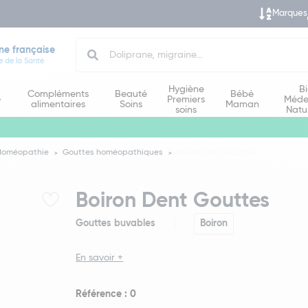
Marques
Search
ne française
e de la Santé
Hygiène
B
Compléments
Beauté
Bébé
e
Premiers
Méde
alimentaires
Soins
Maman
soins
Natu
Homéopathie
Gouttes homéopathiques
Boiron Dent Gouttes
Boiron Dent Gouttes
Gouttes buvables
Boiron
En savoir +
Référence : 0