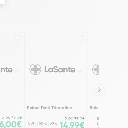
Boiron Dent Trituration
Boiron Dent Ampou
à partir de
à partir de
Existe en
6,00€
2
8DH
60 g
30 g
14,99€
plusieurs