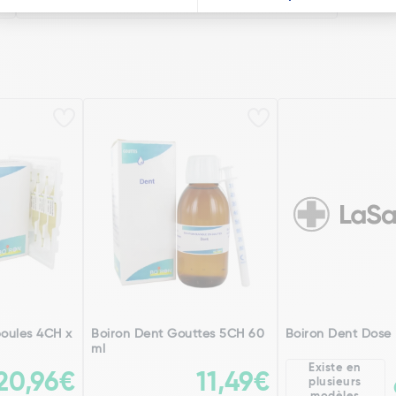
oules 4CH x
Boiron Dent Gouttes 5CH 60
Boiron Dent Dose
ml
Existe en
20,96€
11,49€
plusieurs