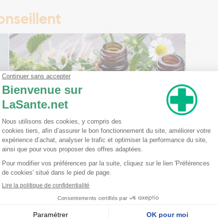
nseillent
Ma trousse à pharmacie homéopathique
Ceci est un petit guide pratique des traitements
homéopathiques à avoir chez soi ! L'homéopathie
est une disciple à part entière dans l'arsenal
thérapeutique. Celle-ci est basée sur le principe
qu'une ...
Lire la suite