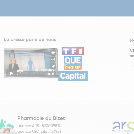
La presse parle de nous
R
Ch
sé
In
Ne
Pharmacie du Bizet
Licence ARS : 590009874
Licence Ordinale : 126921