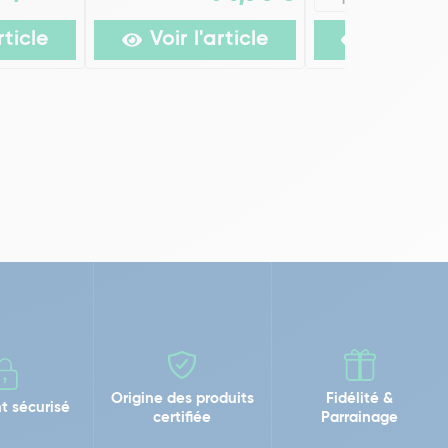
modèles
rticle
Voir l'article
Voir l'ar
Origine des produits
Fidélité &
t sécurisé
certifiée
Parrainage