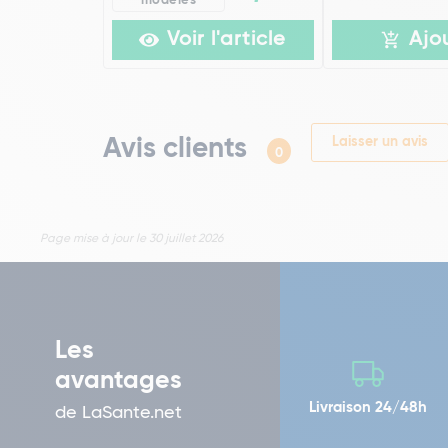
modèles
Voir l'article
Ajo
Avis clients
Laisser un avis
0
Page mise à jour le 30 juillet 2026
Les
avantages
Livraison 24/48h
de LaSante.net