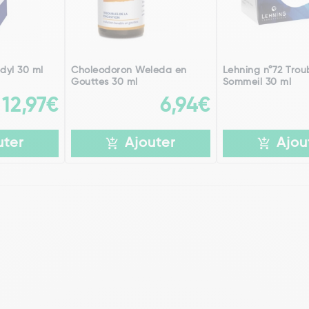
dyl 30 ml
Choleodoron Weleda en
Lehning n°72 Trou
Gouttes 30 ml
Sommeil 30 ml
12,97€
6,94€
uter
Ajouter
Ajou