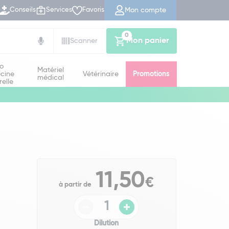
Mon compte
Conseils
Services
Favoris
0
Mon panier
Scanner
io
Matériel
cine
Vétérinaire
Promotions
médical
relle
11,50
€
à partir de
Dilution