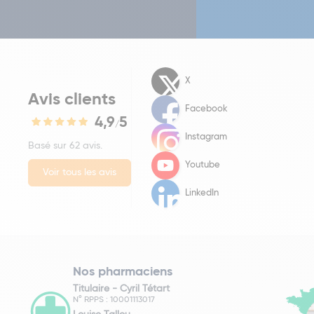
X
Avis clients
Facebook
4,9
5
/
Instagram
Basé sur 62 avis.
Youtube
Voir tous les avis
LinkedIn
Nos pharmaciens
Titulaire -
Cyril Tétart
N° RPPS : 10001113017