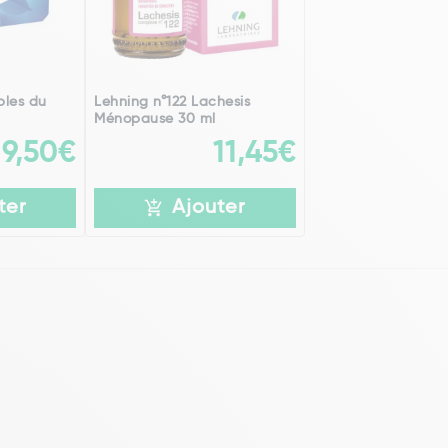
bles du
Lehning n°122 Lachesis
Ménopause 30 ml
9,50€
11,45€
ter
Ajouter