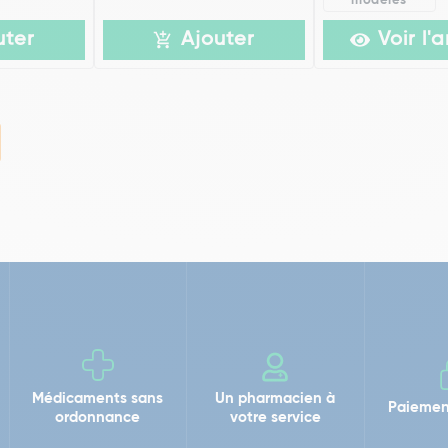
modèles
uter
Ajouter
Voir l'a
Médicaments sans
Un pharmacien à
Paiemen
ordonnance
votre service