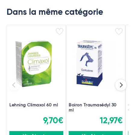
Dans la même catégorie
Lehning Climaxol 60 ml
Boiron Traumasédyl 30
Ch
ml
Gou
9,70€
12,97€