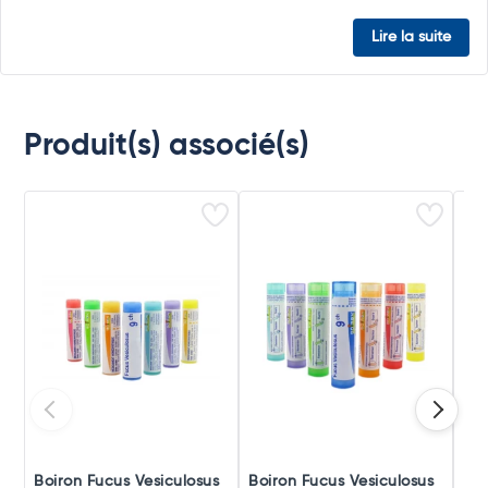
Lire la suite
Produit(s) associé(s)
Boiron Fucus Vesiculosus
Boiron Fucus Vesiculosus
Boi