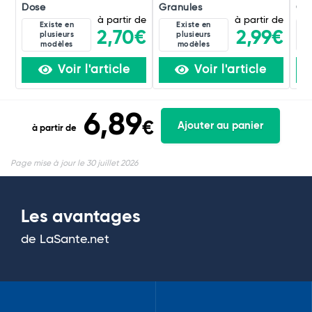
Dose
Granules
Gou
à partir de
à partir de
Existe en
Existe en
2,70€
2,99€
plusieurs
plusieurs
modèles
modèles
Voir l'article
Voir l'article
6,89
€
Ajouter au panier
à partir de
Page mise à jour le 30 juillet 2026
Les avantages
de LaSante.net