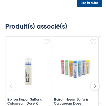
Lire la suite
Produit(s) associé(s)
Boiron Hepar Sulfuris
Boiron Hepar Sulfuris
Boi
Calcareum Dose K
Calcareum Dose
Ca