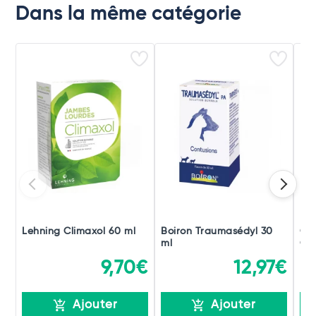
Dans la même catégorie
Lehning Climaxol 60 ml
Boiron Traumasédyl 30
Ch
ml
Gou
9,70€
12,97€
Ajouter
Ajouter