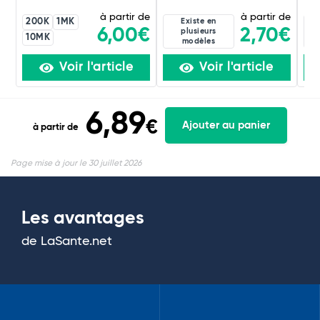
à partir de
à partir de
200K
1MK
Existe en
2,70€
6,00€
plusieurs
10MK
modèles
Voir l'article
Voir l'article
6,89
€
Ajouter au panier
à partir de
Page mise à jour le 30 juillet 2026
Les avantages
de LaSante.net