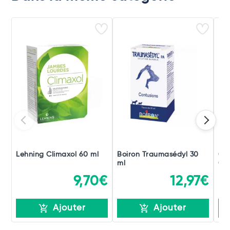
Lehning Climaxol 60 ml
Boiron Traumasédyl 30
Ch
ml
Gou
9,70€
12,97€
Ajouter
Ajouter