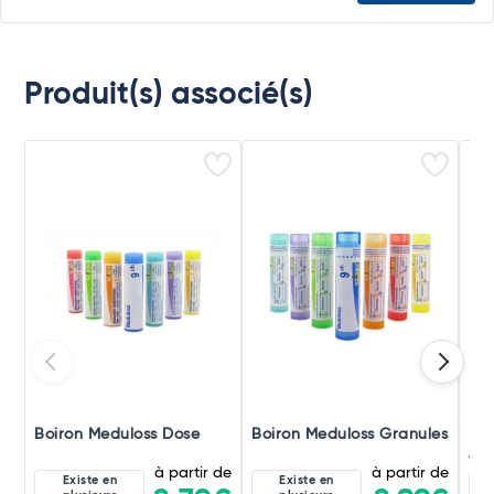
Produit(s) associé(s)
Boiron Meduloss Dose
Boiron Meduloss Granules
Boi
Amp
à partir de
à partir de
Existe en
Existe en