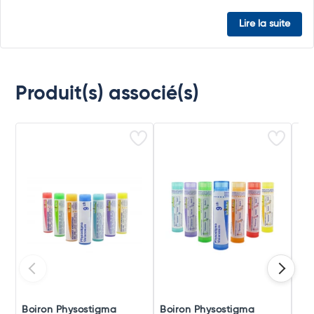
Lire la suite
Produit(s) associé(s)
Boiron Physostigma
Boiron Physostigma
Boi