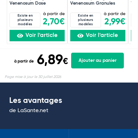
Venenosum Dose
Venenosum Granules
Ve
à partir de
à partir de
Existe en
Existe en
2,70€
2,99€
plusieurs
plusieurs
modèles
modèles
Voir l'article
Voir l'article
6,89
€
Ajouter au panier
à partir de
Page mise à jour le 30 juillet 2026
Les avantages
de LaSante.net