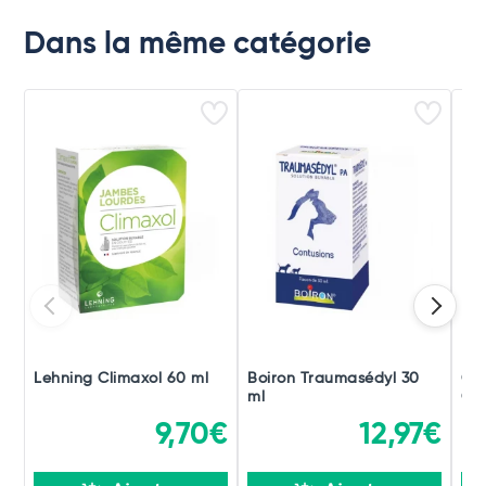
Dans la même catégorie
Lehning Climaxol 60 ml
Boiron Traumasédyl 30
Ch
ml
Gou
9,70€
12,97€