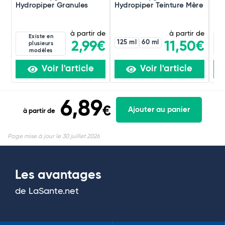
Hydropiper Granules
Hydropiper Teinture Mère
Hyd
à partir de
à partir de
Existe en
125 ml
60 ml
2,99€
11,50€
plusieurs
modèles
Voir l'article
Voir l'article
6,89
€
Ajouter au panier
à partir de
Page mise à jour le 30 juillet 2026
Les avantages
de LaSante.net