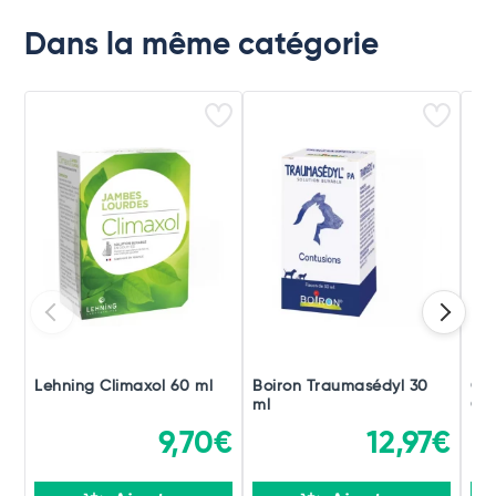
Dans la même catégorie
Lehning Climaxol 60 ml
Boiron Traumasédyl 30
Ch
ml
Gou
9,70€
12,97€