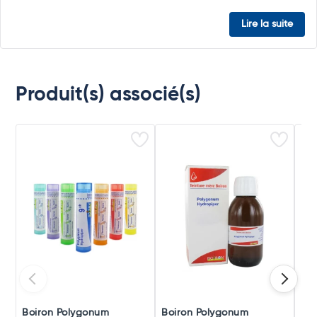
Lire la suite
Produit(s) associé(s)
Boiron Polygonum
Boiron Polygonum
Boi