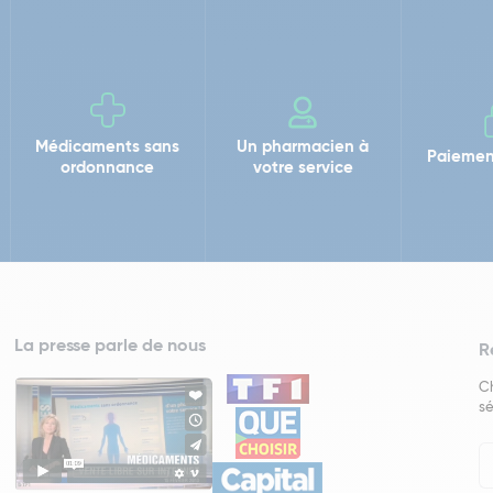
Médicaments sans
Un pharmacien à
Paiemen
ordonnance
votre service
La presse parle de nous
R
Ch
sé
In
Ne