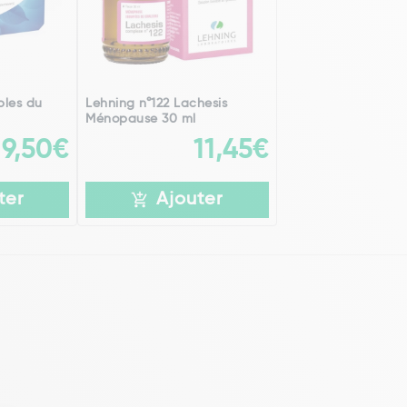
bles du
Lehning n°122 Lachesis
Ménopause 30 ml
9,50€
11,45€
ter
Ajouter