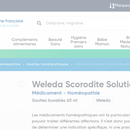
Marques
Search
ne française
e de la Santé
Hygiène
B
Compléments
Beauté
Bébé
e
Premiers
Méde
alimentaires
Soins
Maman
soins
Natu
Homéopathie
Gouttes homéopathiques
Weleda Scorodite Solution Buvab
Weleda Scorodite Solut
Médicament - Homéopathie
Gouttes buvables 60 ml
Weleda
Les médicaments homéopathiques ont la particulari
pouvoir traiter différentes affections. Il n'est donc pa
de déterminer une indication spécifique, ni une poso