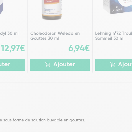
dyl 30 ml
Choleodoron Weleda en
Lehning n°72 Trou
Gouttes 30 ml
Sommeil 30 ml
12,97€
6,94€
uter
Ajouter
Ajou
sous forme de solution buvable en gouttes.