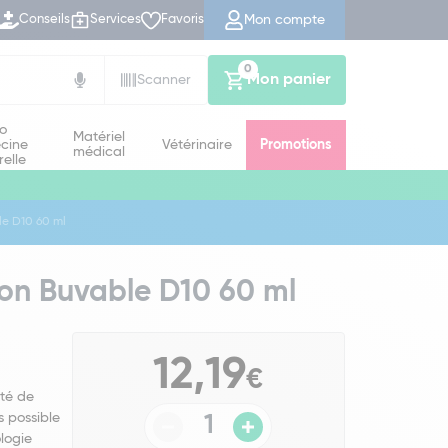
Mon compte
Conseils
Services
Favoris
0
Mon panier
Scanner
io
Matériel
cine
Vétérinaire
Promotions
médical
relle
le D10 60 ml
ion Buvable D10 60 ml
12,19
€
té de
s possible
logie