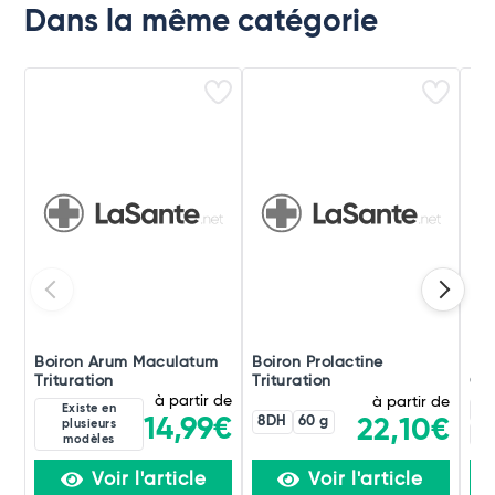
Dans la même catégorie
Boiron Arum Maculatum
Boiron Prolactine
Boi
Trituration
Trituration
Ori
à partir de
à partir de
Existe en
4C
8DH
60 g
14,99€
22,10€
plusieurs
60
modèles
Voir l'article
Voir l'article