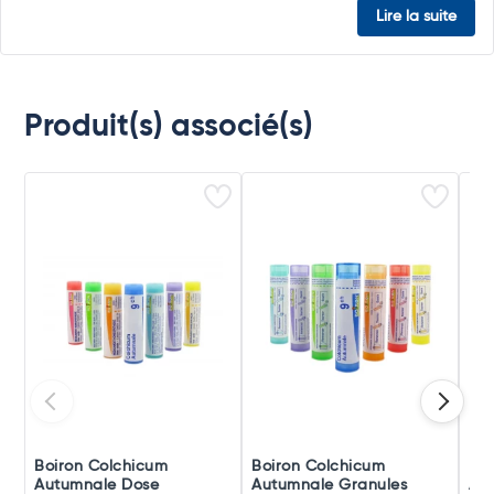
Lire la suite
Produit(s) associé(s)
Boiron Colchicum
Boiron Colchicum
Boi
Autumnale Dose
Autumnale Granules
Au