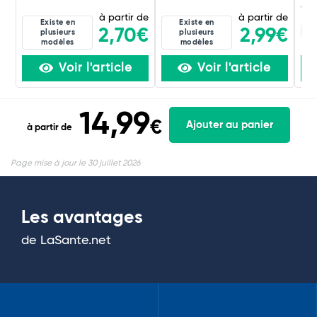
g
à partir de
à partir de
Existe en
Existe en
4D
2,70€
2,99€
plusieurs
plusieurs
modèles
modèles
Voir l'article
Voir l'article
14,99
€
Ajouter au panier
à partir de
Page mise à jour le 30 juillet 2026
Les avantages
de LaSante.net