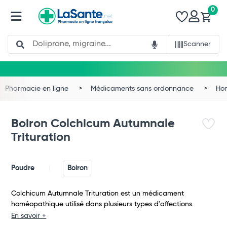
0
Search
Scanner
Pharmacie en ligne
Médicaments sans ordonnance
Ho
Boiron Colchicum Autumnale
Trituration
Poudre
Boiron
Colchicum Autumnale Trituration est un médicament
homéopathique utilisé dans plusieurs types d'affections.
Total
En savoir +