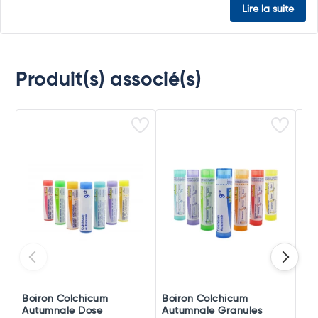
Lire la suite
Produit(s) associé(s)
Boiron Colchicum
Boiron Colchicum
Boi
Autumnale Dose
Autumnale Granules
Au