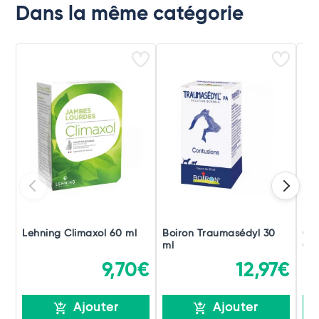
Dans la même catégorie
Lehning Climaxol 60 ml
Boiron Traumasédyl 30
Ch
ml
Gou
9,70€
12,97€
Ajouter
Ajouter