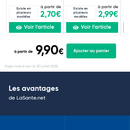
g
à partir de
à partir de
Existe en
Existe en
4D
2,70€
2,99€
plusieurs
plusieurs
modèles
modèles
Voir l'article
Voir l'article
9,90
€
Ajouter au panier
à partir de
Page mise à jour le 30 juillet 2026
Les avantages
de LaSante.net