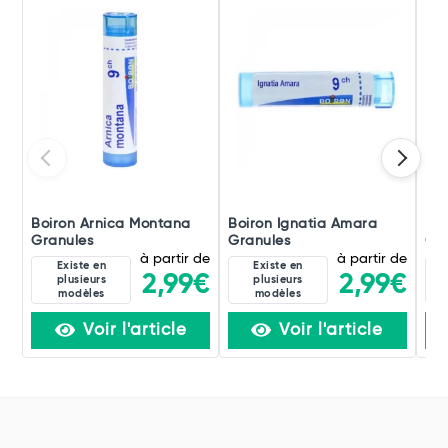
Boiron Arnica Montana
Boiron Ignatia Amara
Boi
Granules
Granules
Gra
à partir de
à partir de
Existe en
Existe en
2,99€
2,99€
plusieurs
plusieurs
modèles
modèles
Voir l'article
Voir l'article