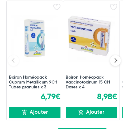
Boiron Homéopack
Boiron Homéopack
Bo
Cuprum Metallicum 9CH
Vaccinotoxinum 15 CH
Co
Tubes granules x 3
Doses x 4
Gra
6,79€
8,98€
Ajouter
Ajouter